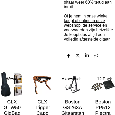
gitaar weer 60% terug aan
inruil.
Of je hem in
onze winkel
koopt of online in onze
webshop,
de service en
voorwaarden zijn hetzelfde.
Je koopt dus altijd een
volledig afgestelde gitaar.
D
D
S
D
e
e
h
e
l
e
a
l
e
l
r
e
n
e
n
Western
Western
Akoestisch
12 Pack
CLX
CLX
Boston
Boston
GTW50
Trigger
GS263A
PP512
GigBag
Capo
Gitaarstan
Plectra