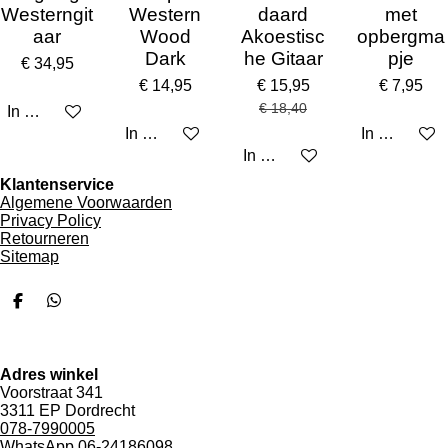
Westerngit
Western
daard
met
aar
Wood
Akoestisc
opbergma
Dark
he Gitaar
pje
€ 34,95
€ 14,95
€ 15,95
€ 7,95
€ 18,40
In winkelwagen
In winkelwagen
In winkelw
In winkelwagen
Klantenservice
Algemene Voorwaarden
Privacy Policy
Retourneren
Sitemap
D
D
e
e
l
l
e
e
n
n
Adres winkel
Voorstraat 341
3311 EP Dordrecht
078-7990005
WhatsApp 06-24186098