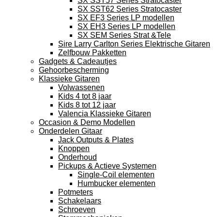
SX SST57 Series Stratocaster
SX SST62 Series Stratocaster
SX EF3 Series LP modellen
SX EH3 Series LP modellen
SX SEM Series Strat &Tele
Sire Larry Carlton Series Elektrische Gitaren
Zelfbouw Pakketten
Gadgets & Cadeautjes
Gehoorbescherming
Klassieke Gitaren
Volwassenen
Kids 4 tot 8 jaar
Kids 8 tot 12 jaar
Valencia Klassieke Gitaren
Occasion & Demo Modellen
Onderdelen Gitaar
Jack Outputs & Plates
Knoppen
Onderhoud
Pickups & Actieve Systemen
Single-Coil elementen
Humbucker elementen
Potmeters
Schakelaars
Schroeven