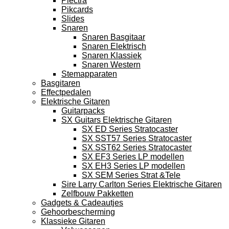
Plectra
Pikcards
Slides
Snaren
Snaren Basgitaar
Snaren Elektrisch
Snaren Klassiek
Snaren Western
Stemapparaten
Basgitaren
Effectpedalen
Elektrische Gitaren
Guitarpacks
SX Guitars Elektrische Gitaren
SX ED Series Stratocaster
SX SST57 Series Stratocaster
SX SST62 Series Stratocaster
SX EF3 Series LP modellen
SX EH3 Series LP modellen
SX SEM Series Strat &Tele
Sire Larry Carlton Series Elektrische Gitaren
Zelfbouw Pakketten
Gadgets & Cadeautjes
Gehoorbescherming
Klassieke Gitaren