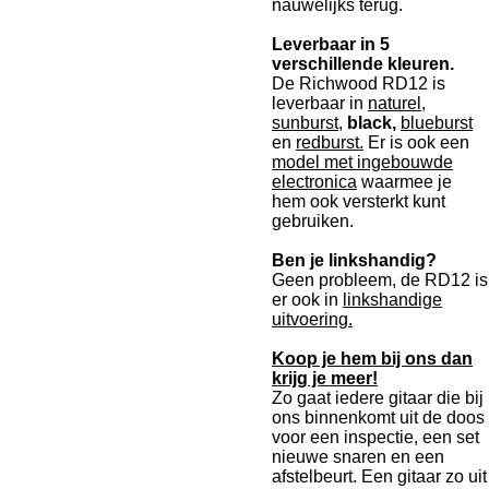
nauwelijks terug.
Leverbaar in 5
verschillende kleuren.
De Richwood RD12 is
leverbaar in
naturel,
sunburst,
black,
blueburst
en
redburst.
Er is ook een
model met ingebouwde
electronica
waarmee je
hem ook versterkt kunt
gebruiken.
Ben je linkshandig?
Geen probleem, de RD12 is
er ook in
linkshandige
uitvoering.
Koop je hem bij ons dan
krijg je meer!
Zo gaat iedere gitaar die bij
ons binnenkomt uit de doos
voor een inspectie, een set
nieuwe snaren en een
afstelbeurt. Een gitaar zo uit