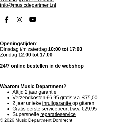
info@musicdepartment.nl
F
I
Y
a
n
o
c
s
u
e
t
T
Openingstijden:
b
a
u
Dinsdag t/m zaterdag
10:00 tot 17:00
o
g
b
Zondag
12:00 tot 17:00
o
r
e
k
a
24/7 online bestellen in de webshop
m
Waarom Music Department?
Altijd 2 jaar garantie
Verzendkosten €6,95 gratis v.a. €75,00
2 jaar unieke
inruilgarantie
op gitaren
Gratis eerste
servicebeurt
t.w.v. €29,95
Supersnelle
reparatieservice
© 2026 Music Department Dordrecht