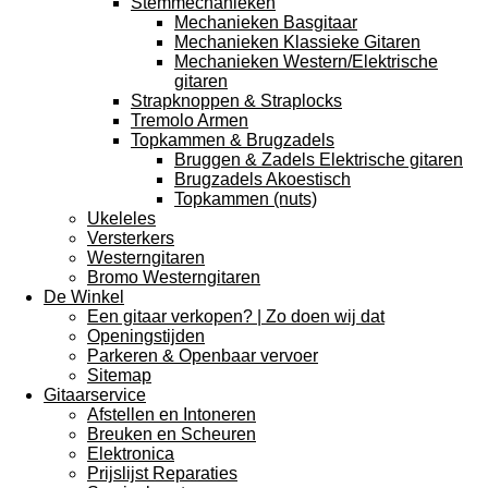
Stemmechanieken
Mechanieken Basgitaar
Mechanieken Klassieke Gitaren
Mechanieken Western/Elektrische
gitaren
Strapknoppen & Straplocks
Tremolo Armen
Topkammen & Brugzadels
Bruggen & Zadels Elektrische gitaren
Brugzadels Akoestisch
Topkammen (nuts)
Ukeleles
Versterkers
Westerngitaren
Bromo Westerngitaren
De Winkel
Een gitaar verkopen? | Zo doen wij dat
Openingstijden
Parkeren & Openbaar vervoer
Sitemap
Gitaarservice
Afstellen en Intoneren
Breuken en Scheuren
Elektronica
Prijslijst Reparaties