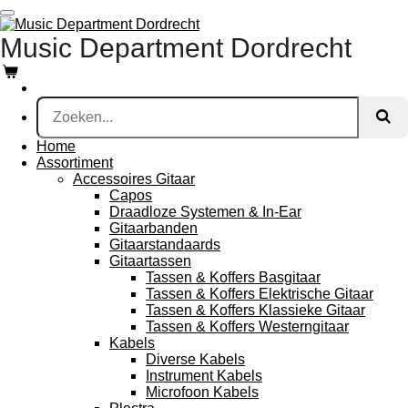
Ga
direct
Music Department Dordrecht
naar
de
hoofdinhoud
Home
Assortiment
Accessoires Gitaar
Capos
Draadloze Systemen & In-Ear
Gitaarbanden
Gitaarstandaards
Gitaartassen
Tassen & Koffers Basgitaar
Tassen & Koffers Elektrische Gitaar
Tassen & Koffers Klassieke Gitaar
Tassen & Koffers Westerngitaar
Kabels
Diverse Kabels
Instrument Kabels
Microfoon Kabels