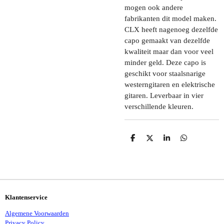
mogen ook andere
fabrikanten dit model maken.
CLX heeft nagenoeg dezelfde
capo gemaakt van dezelfde
kwaliteit maar dan voor veel
minder geld. Deze capo is
geschikt voor staalsnarige
westerngitaren en elektrische
gitaren. Leverbaar in vier
verschillende kleuren.
D
D
S
D
E
E
H
E
L
E
A
L
E
L
R
E
N
E
N
Klantenservice
Algemene Voorwaarden
Privacy Policy