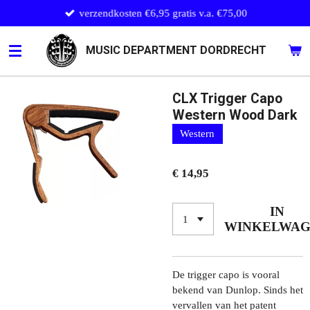
verzendkosten €6,95 gratis v.a. €75,00
Ga
direct
naar
MUSIC DEPARTMENT DORDRECHT
de
hoofdinhoud
CLX Trigger Capo
Western Wood Dark
Western
€ 14,95
IN
WINKELWA
De trigger capo is vooral
bekend van Dunlop. Sinds het
vervallen van het patent