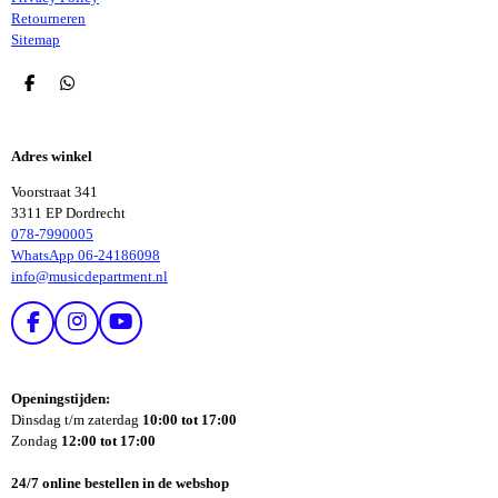
Retourneren
Sitemap
D
D
E
E
L
L
E
E
Adres winkel
N
N
Voorstraat 341
3311 EP Dordrecht
078-7990005
WhatsApp 06-24186098
info@musicdepartment.nl
F
I
Y
A
N
O
C
S
U
E
T
T
Openingstijden:
B
A
U
Dinsdag t/m zaterdag
10:00 tot 17:00
O
G
B
Zondag
12:00 tot 17:00
O
R
E
K
A
24/7 online bestellen in de webshop
M