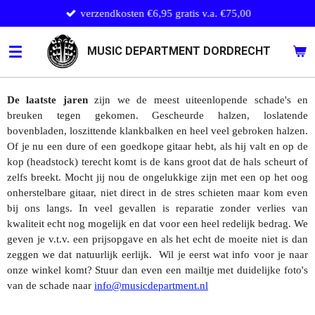
verzendkosten €6,95 gratis v.a. €75,00
Ga
direct
naar
MUSIC DEPARTMENT DORDRECHT
de
hoofdinhoud
De laatste jaren
zijn we de meest uiteenlopende schade's en
breuken tegen gekomen. Gescheurde halzen, loslatende
bovenbladen, loszittende klankbalken en heel veel gebroken halzen.
Of je nu een dure of een goedkope gitaar hebt, als hij valt en op de
kop (headstock) terecht komt is de kans groot dat de hals scheurt of
zelfs breekt. Mocht jij nou de ongelukkige zijn met een op het oog
onherstelbare gitaar, niet direct in de stres schieten maar kom even
bij ons langs. In veel gevallen is reparatie zonder verlies van
kwaliteit echt nog mogelijk en dat voor een heel redelijk bedrag. We
geven je v.t.v. een prijsopgave en als het echt de moeite niet is dan
zeggen we dat natuurlijk eerlijk. Wil je eerst wat info voor je naar
onze winkel komt? Stuur dan even een mailtje met duidelijke foto's
van de schade naar
info@musicdepartment.nl