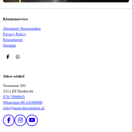
Klantenservice
Algemene Voorwaarden
Privacy Policy
Retourneren
Sitemap
D
D
E
E
L
L
E
E
Adres winkel
N
N
Voorstraat 341
3311 EP Dordrecht
078-7990005
WhatsApp 06-24186098
info@musicdepartment.nl
F
I
Y
A
N
O