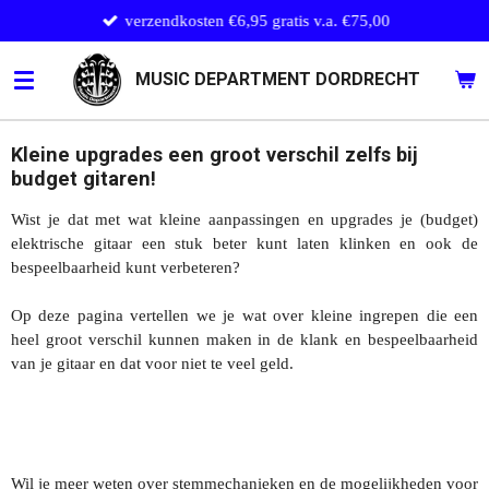
verzendkosten €6,95 gratis v.a. €75,00
Ga
direct
naar
MUSIC DEPARTMENT DORDRECHT
de
hoofdinhoud
Kleine upgrades een groot verschil zelfs bij
budget gitaren!
Wist je dat met wat kleine aanpassingen en upgrades je (budget)
elektrische gitaar een stuk beter kunt laten klinken en ook de
bespeelbaarheid kunt verbeteren?
Op deze pagina vertellen we je wat over kleine ingrepen die een
heel groot verschil kunnen maken in de klank en bespeelbaarheid
van je gitaar en dat voor niet te veel geld.
Wil je meer weten over stemmechanieken en de mogelijkheden voor