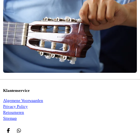
Klantenservice
Algemene Voorwaarden
Privacy Policy
Retourneren
Sitemap
D
D
E
E