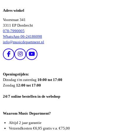
L
L
E
E
Adres winkel
N
N
Voorstraat 341
3311 EP Dordrecht
078-7990005
WhatsApp 06-24186098
info@musicdepartment.nl
F
I
Y
A
N
O
C
S
U
E
T
T
Openingstijden:
B
A
U
Dinsdag t/m zaterdag
10:00 tot 17:00
O
G
B
Zondag
12:00 tot 17:00
O
R
E
K
A
24/7 online bestellen in de webshop
M
Waarom Music Department?
Altijd 2 jaar garantie
Verzendkosten €6,95 gratis v.a. €75,00