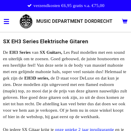
verzendkosten €6,95 gratis v.a. €75,00
Ga
direct
naar
MUSIC DEPARTMENT DORDRECHT
de
hoofdinhoud
SX EH3 Series Elektrische Gitaren
De
EH3 Series
van
SX Guitars,
Les Paul modellen met een sound
en uiterlijk om te zoenen. Goed gebouwd, de juiste houtsoorten en
een heerlijke feel! Van deze serie is de body van massief mahonie
met een gelijmde mahonie hals, super veel sustain dus! Helemaal te
gek zijn de
EH3D series,
de D staat voor DeLuxe en dat kun je
zien. Deze modellen zijn uitgevoerd met een flamed esdoorn
(maple) top, zo mooi dat je de prijs van deze gitaren nauwelijks zult
geloven. Hoe goed deze gitaren ook zijn, zo uit de doos komen ze
niet tot hun recht. De afstelling kan veel beter dus dat doen we ook
voor we hem aan je verkopen. Of je hem nu in onze winkel koopt
of hier in de webshop, hij gaat eerst op de werkbank.
Op iedere SX Gitaar krijg je
onze unieke 2 jaar inruilgarantie
en je