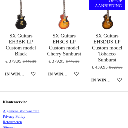
OP=OP
AANBIEDING
SX Guitars
SX Guitars
SX Guitars
EH3BK LP
EH3CS LP
EH3DDS LP
Custom model
Custom model
Custom model
Black
Cherry Sunburst
Tobacco
Sunburst
€ 379,95
€ 379,95
€ 440,30
€ 440,30
€ 439,95
€ 520,00
IN WINKELWAGEN
IN WINKELWAGEN
IN WINKELWAG
Klantenservice
Algemene Voorwaarden
Privacy Policy
Retourneren
Sitemap