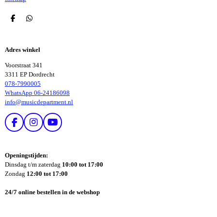
D
D
E
E
L
L
E
E
Adres winkel
N
N
Voorstraat 341
3311 EP Dordrecht
078-7990005
WhatsApp 06-24186098
info@musicdepartment.nl
F
I
Y
A
N
O
C
S
U
E
T
T
Openingstijden:
B
A
U
Dinsdag t/m zaterdag
10:00 tot 17:00
O
G
B
Zondag
12:00 tot 17:00
O
R
E
K
A
24/7 online bestellen in de webshop
M