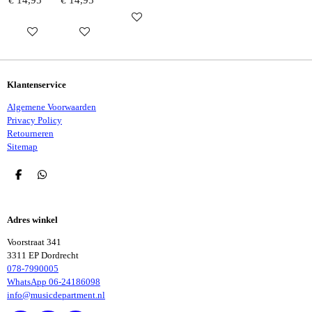
IN WINKELWAGEN
IN WINKELWAGEN
IN WINKELWAGEN
Klantenservice
Algemene Voorwaarden
Privacy Policy
Retourneren
Sitemap
D
D
E
E
L
L
E
E
Adres winkel
N
N
Voorstraat 341
3311 EP Dordrecht
078-7990005
WhatsApp 06-24186098
info@musicdepartment.nl