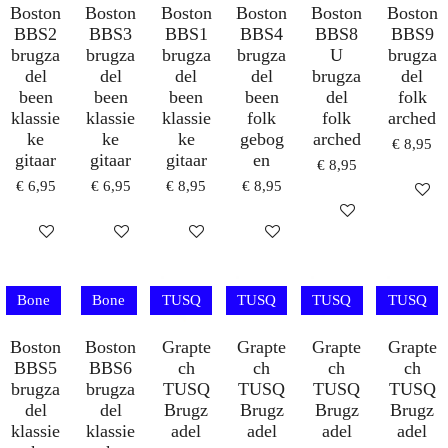
Boston
Boston
Boston
Boston
Boston
Boston
BBS2
BBS3
BBS1
BBS4
BBS8
BBS9
brugza
brugza
brugza
brugza
U
brugza
del
del
del
del
brugza
del
been
been
been
been
del
folk
klassie
klassie
klassie
folk
folk
arched
ke
ke
ke
gebog
arched
€ 8,95
gitaar
gitaar
gitaar
en
€ 8,95
€ 6,95
€ 6,95
€ 8,95
€ 8,95
IN WI
IN WINKELWAG
IN WINKELWAGEN
IN WINKELWAGEN
IN WINKELWAGEN
IN WINKELWAGEN
Bone
Bone
TUSQ
TUSQ
TUSQ
TUSQ
Boston
Boston
Grapte
Grapte
Grapte
Grapte
BBS5
BBS6
ch
ch
ch
ch
brugza
brugza
TUSQ
TUSQ
TUSQ
TUSQ
del
del
Brugz
Brugz
Brugz
Brugz
klassie
klassie
adel
adel
adel
adel