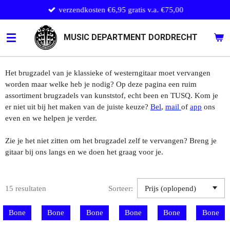
verzendkosten €6,95 gratis v.a. €75,00
Ga
direct
naar
MUSIC DEPARTMENT DORDRECHT
de
hoofdinhoud
Het brugzadel van je klassieke of westerngitaar moet vervangen
worden maar welke heb je nodig? Op deze pagina een ruim
assortiment brugzadels van kunststof, echt been en TUSQ. Kom je
er niet uit bij het maken van de juiste keuze?
Bel
,
mail
of
app
ons
even en we helpen je verder.
Zie je het niet zitten om het brugzadel zelf te vervangen? Breng je
gitaar bij ons langs en we doen het graag voor je.
15 resultaten
Sorteer:
Bone
Bone
Bone
Bone
Bone
Bone