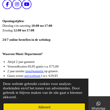
F
I
Y
A
N
O
C
S
U
E
T
T
Openingstijden:
B
A
U
Dinsdag t/m zaterdag
10:00 tot 17:00
O
G
B
Zondag
12:00 tot 17:00
O
R
E
K
A
24/7 online bestellen in de webshop
M
Waarom Music Department?
Altijd 2 jaar garantie
Verzendkosten €6,95 gratis v.a. €75,00
2 jaar unieke
inruilgarantie
op gitaren
Gratis eerste
servicebeurt
t.w.v. €29,95
Supersnelle
reparatieservice
Deze website gebruikt cookies voor analyse-
© 2026 Music Department Dordrecht
doeleinden en/of het tonen van advertenties. Door
gebruik te blijven maken van de site gaat u hiermee
akkoord.
Akkoord
E-mailadres
Telefoonnummer
Kaart
Facebook
WhatsApp