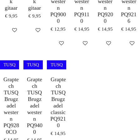
k
k
wester
wester
wester
wester
gitaar
gitaar
n
n
n
n
PQ900
PQ911
PQ920
PQ921
€ 9,95
€ 9,95
0
0
0
6
€ 12,95
€ 14,95
€ 14,95
€ 14,95
IN WINKELWAGEN
IN WINKELWAGEN
IN WINKELWAGEN
IN WINKELWAGEN
IN WINKELWAG
IN WI
TUSQ
TUSQ
TUSQ
Grapte
Grapte
Grapte
ch
ch
ch
TUSQ
TUSQ
TUSQ
Brugz
Brugz
Brugz
adel
adel
adel
wester
wester
classic
n
n
PQ921
PQ928
PQ940
0
0CO
0
€ 14,95
€ 14,95
€ 14,95