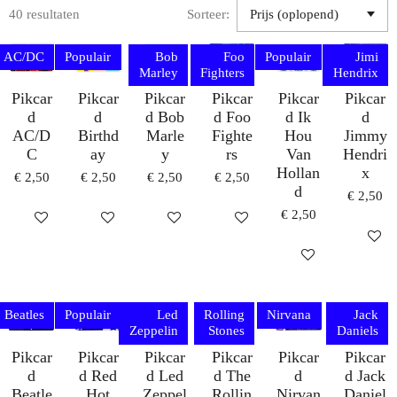
40 resultaten
Sorteer:
AC/DC
Populair
Bob
Foo
Populair
Jimi
Marley
Fighters
Hendrix
Pikcar
Pikcar
Pikcar
Pikcar
Pikcar
Pikcar
d
d
d Bob
d Foo
d Ik
d
AC/D
Birthd
Marle
Fighte
Hou
Jimmy
C
ay
y
rs
Van
Hendri
Hollan
x
€ 2,50
€ 2,50
€ 2,50
€ 2,50
d
€ 2,50
€ 2,50
IN WINKELWAGEN
IN WINKELWAGEN
IN WINKELWAGEN
IN WINKELWAGEN
IN WI
IN WINKELWAG
Beatles
Populair
Led
Rolling
Nirvana
Jack
Zeppelin
Stones
Daniels
Pikcar
Pikcar
Pikcar
Pikcar
Pikcar
Pikcar
d
d Red
d Led
d The
d
d Jack
Beatle
Hot
Zeppel
Rollin
Nirvan
Daniel