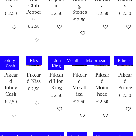
s
Chili
in
g
a
s
Pepper
Stones
€ 2,50
€ 2,50
€ 2,50
€ 2,50
s
€ 2,50
€ 2,50
IN WINKELWAGEN
IN WINKELWAGEN
HOUD MIJ OP D
IN WI
IN WINKELWAGEN
IN WINKELWAGEN
Johny
Kiss
Lion
Metallica
Motorhead
Prince
Cash
King
Pikcar
Pikcar
Pikcar
Pikcar
Pikcar
Pikcar
d
d Kiss
d Lion
d
d
d
Johny
King
Metall
Motor
Prince
€ 2,50
Cash
ica
head
€ 2,50
€ 2,50
€ 2,50
€ 2,50
€ 2,50
IN WINKELWAGEN
IN WINKELWAGEN
IN WI
IN WINKELWAGEN
IN WINKELWAGEN
IN WINKELWAG