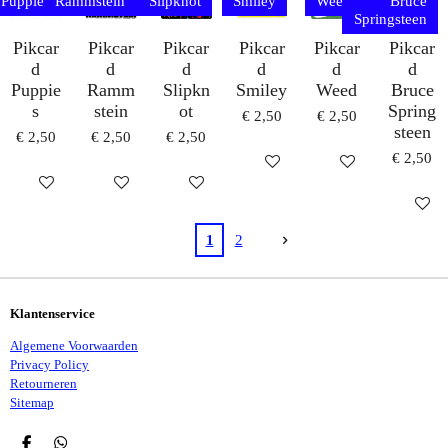
Puppies
Rammstein
Slipknot
Smiley
Weed
Bruce
Springsteen
Pikcar
Pikcar
Pikcar
Pikcar
Pikcar
Pikcar
d
d
d
d
d
d
Puppie
Ramm
Slipkn
Smiley
Weed
Bruce
s
stein
ot
Spring
€ 2,50
€ 2,50
steen
€ 2,50
€ 2,50
€ 2,50
€ 2,50
IN WINKELWAGEN
IN WINKELWAG
IN WINKELWAGEN
IN WINKELWAGEN
IN WINKELWAGEN
IN WI
1
2
Klantenservice
Algemene Voorwaarden
Privacy Policy
Retourneren
Sitemap