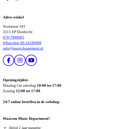
D
D
E
E
L
L
E
E
Adres winkel
N
N
Voorstraat 341
3311 EP Dordrecht
078-7990005
WhatsApp 06-24186098
info@musicdepartment.nl
F
I
Y
A
N
O
C
S
U
E
T
T
Openingstijden:
B
A
U
Dinsdag t/m zaterdag
10:00 tot 17:00
O
G
B
Zondag
12:00 tot 17:00
O
R
E
K
A
24/7 online bestellen in de webshop
M
Waarom Music Department?
Altijd 2 jaar garantie