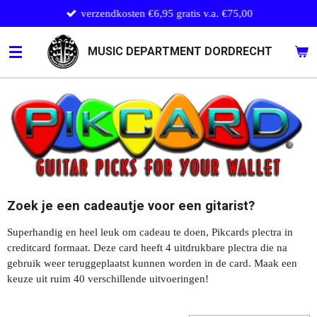
verzendkosten €6,95 gratis v.a. €75,00
Ga
direct
naar
MUSIC DEPARTMENT DORDRECHT
de
hoofdinhoud
Zoek je een cadeautje voor een gitarist?
Superhandig en heel leuk om cadeau te doen, Pikcards plectra in
creditcard formaat. Deze card heeft 4 uitdrukbare plectra die na
gebruik weer teruggeplaatst kunnen worden in de card. Maak een
keuze uit ruim 40 verschillende uitvoeringen!