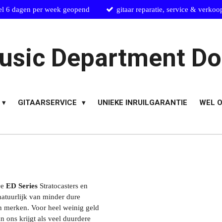
el 6 dagen per week geopend
gitaar reparatie, service & verkoo
usic Department Do
GITAARSERVICE
UNIEKE INRUILGARANTIE
WEL O
e
ED Series
Stratocasters en
atuurlijk van minder dure
an merken. Voor heel weinig geld
n ons krijgt als veel duurdere