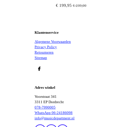
€ 199,95
€ 239,00
Klantenservice
Algemene Voorwaarden
Privacy Policy
Retourneren
Sitemap
D
E
L
E
Adres winkel
N
Voorstraat 341
3311 EP Dordrecht
078-7990005
WhatsApp 06-24186098
info@musicdepartment.nl