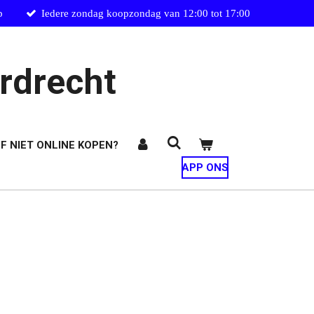
p
Iedere zondag koopzondag van 12:00 tot 17:00
rdrecht
F NIET ONLINE KOPEN?
APP ONS