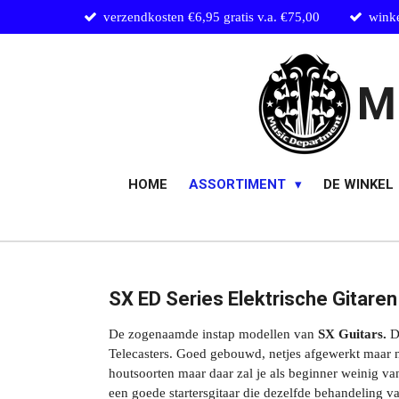
verzendkosten €6,95 gratis v.a. €75,00
wink
Ga
direct
naar
de
M
hoofdinhoud
HOME
ASSORTIMENT
DE WINKEL
SX ED Series Elektrische Gitaren
De zogenaamde instap modellen van
SX Guitars.
D
Telecasters. Goed gebouwd, netjes afgewerkt maar n
houtsoorten maar daar zal je als beginner weinig v
een goede startersgitaar die dezelfde behandeling va