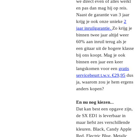
we direct even of alles werkt
en pas dan mag hij op reis.
Naast de garantie van 3 jaar
krijg je ook onze unieke
2
jaar inruilgarantie.
Zo krijg je
binnen twee jaar altijd weer
60% aan inruil terug als je
een gitaar uit de hogere klasse
bij ons koopt. Mag je ook
binnen een jaar een keer
langskomen voor een
gratis
servicebeurt t.w.v. €29,95
dus
ja, waarom zou je hem ergens
anders kopen?
En nu nog kiezen...
Dat kan best een opgave zijn,
de SX ED1 is leverbaar in
maar liefst zes verschillende
kleuren. Black, Candy Apple
Red, Electric Blue, Metalic