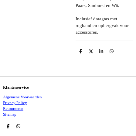
Paars, Sunburst en Wit.
Inclusief draagtas met
rugband en opbergvak voor
accessoires.
D
D
S
D
E
E
H
E
L
E
A
L
E
L
R
E
N
E
N
Klantenservice
Algemene Voorwaarden
Privacy Policy
Retourneren
Sitemap
D
D
E
E