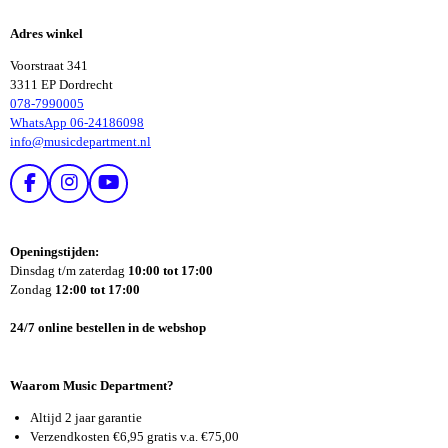
L
L
E
E
Adres winkel
N
N
Voorstraat 341
3311 EP Dordrecht
078-7990005
WhatsApp 06-24186098
info@musicdepartment.nl
F
I
Y
A
N
O
C
S
U
E
T
T
Openingstijden:
B
A
U
Dinsdag t/m zaterdag
10:00 tot 17:00
O
G
B
Zondag
12:00 tot 17:00
O
R
E
K
A
24/7 online bestellen in de webshop
M
Waarom Music Department?
Altijd 2 jaar garantie
Verzendkosten €6,95 gratis v.a. €75,00