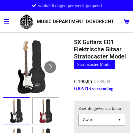
winkel 6 dagen per week geopend
Ga
direct
naar
MUSIC DEPARTMENT DORDRECHT
de
hoofdinhoud
SX Guitars ED1
Elektrische Gitaar
Stratocaster Model
Stratocaster Model
€ 199,95
€ 239,00
GRATIS verzending
Kies de gewenste kleur: