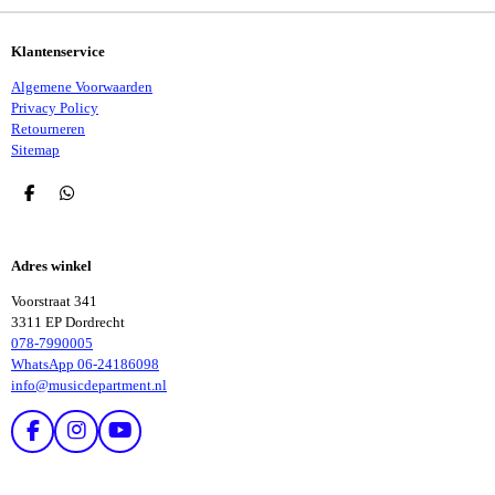
Klantenservice
Algemene Voorwaarden
Privacy Policy
Retourneren
Sitemap
D
D
E
E
L
L
E
E
Adres winkel
N
N
Voorstraat 341
3311 EP Dordrecht
078-7990005
WhatsApp 06-24186098
info@musicdepartment.nl
F
I
Y
A
N
O
C
S
U