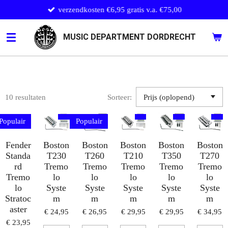
verzendkosten €6,95 gratis v.a. €75,00
Ga
direct
naar
MUSIC DEPARTMENT DORDRECHT
de
hoofdinhoud
10 resultaten
Sorteer:
Populair
Populair
Fender
Boston
Boston
Boston
Boston
Boston
Standa
T230
T260
T210
T350
T270
rd
Tremo
Tremo
Tremo
Tremo
Tremo
Tremo
lo
lo
lo
lo
lo
lo
Syste
Syste
Syste
Syste
Syste
Stratoc
m
m
m
m
m
aster
€ 24,95
€ 26,95
€ 29,95
€ 29,95
€ 34,95
€ 23,95