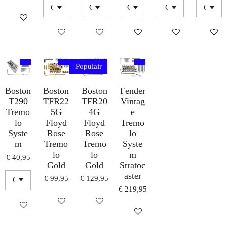
IN WINKELWAGEN
IN WINKELWAGEN
IN WINKELWAGEN
IN WINKELWAGEN
IN WINKELWAG
IN WI
Populair
Boston
Boston
Boston
Fender
T290
TFR22
TFR20
Vintag
Tremo
5G
4G
e
lo
Floyd
Floyd
Tremo
Syste
Rose
Rose
lo
m
Tremo
Tremo
Syste
lo
lo
m
€ 40,95
Gold
Gold
Stratoc
aster
€ 99,95
€ 129,95
€ 219,95
IN WINKELWAGEN
IN WINKELWAGEN
IN WINKELWAGEN
IN WINKELWAGEN