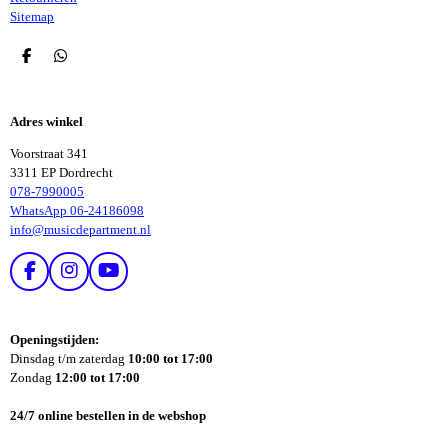
Sitemap
D
D
E
E
L
L
E
E
Adres winkel
N
N
Voorstraat 341
3311 EP Dordrecht
078-7990005
WhatsApp 06-24186098
info@musicdepartment.nl
F
I
Y
A
N
O
C
S
U
E
T
T
Openingstijden:
B
A
U
Dinsdag t/m zaterdag
10:00 tot 17:00
O
G
B
Zondag
12:00 tot 17:00
O
R
E
K
A
24/7 online bestellen in de webshop
M