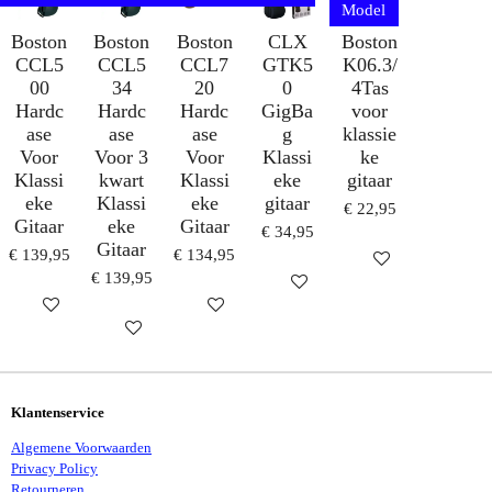
Model
Boston
Boston
Boston
CLX
Boston
CCL5
CCL5
CCL7
GTK5
K06.3/
00
34
20
0
4Tas
Hardc
Hardc
Hardc
GigBa
voor
ase
ase
ase
g
klassie
Voor
Voor 3
Voor
Klassi
ke
Klassi
kwart
Klassi
eke
gitaar
eke
Klassi
eke
gitaar
€ 22,95
Gitaar
eke
Gitaar
€ 34,95
Gitaar
€ 139,95
€ 134,95
HOUD MIJ OP D
€ 139,95
IN WINKELWAGEN
IN WINKELWAGEN
HOUD MIJ OP DE HOOGTE
IN WINKELWAGEN
Klantenservice
Algemene Voorwaarden
Privacy Policy
Retourneren