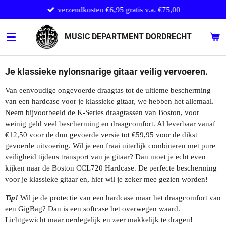
verzendkosten €6,95 gratis v.a. €75,00
Ga
direct
naar
MUSIC DEPARTMENT DORDRECHT
de
hoofdinhoud
Je klassieke nylonsnarige gitaar veilig vervoeren.
Van eenvoudige ongevoerde draagtas tot de ultieme bescherming
van een hardcase voor je klassieke gitaar, we hebben het allemaal.
Neem bijvoorbeeld de K-Series draagtassen van Boston, voor
weinig geld veel bescherming en draagcomfort. Al leverbaar vanaf
€12,50 voor de dun gevoerde versie tot €59,95 voor de dikst
gevoerde uitvoering. Wil je een fraai uiterlijk combineren met pure
veiligheid tijdens transport van je gitaar? Dan moet je echt even
kijken naar de Boston CCL720 Hardcase. De perfecte bescherming
voor je klassieke gitaar en, hier wil je zeker mee gezien worden!
Tip!
Wil je de protectie van een hardcase maar het draagcomfort van
een GigBag? Dan is een softcase het overwegen waard.
Lichtgewicht maar oerdegelijk en zeer makkelijk te dragen!