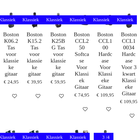
Klassiek
Klassiek
Klassiek
Klassiek
Klassiek
Klassiek
Boston
Boston
Boston
Boston
Boston
Boston
K06.2
K15.2
K25B
CCL2
CCL1
CCL1
Tas
Tas
G Tas
50
00
0034
voor
voor
voor
Softca
Hardc
Hardc
klassie
klassie
klassie
se
ase
ase
ke
ke
ke
Voor
Voor
Voor 3
gitaar
gitaar
gitaar
Klassi
Klassi
kwart
ek
eke
Klassi
€ 24,95
€ 39,95
€ 59,95
Gitaar
Gitaar
eke
Gitaar
€ 74,95
€ 109,95
IN WINKELWAGEN
IN WINKELWAGEN
IN WINKELWAGEN
€ 109,95
IN WINKELWAGEN
IN WINKELWAG
IN WI
Klassiek
Klassiek
Klassiek
Klassiek
3 /4