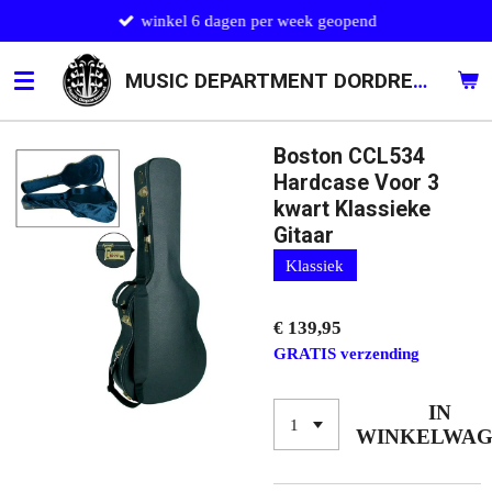
winkel 6 dagen per week geopend
Ga
direct
naar
MUSIC DEPARTMENT DORDRECHT
de
hoofdinhoud
Boston CCL534
Hardcase Voor 3
kwart Klassieke
Gitaar
Klassiek
€ 139,95
GRATIS verzending
IN
WINKELWA