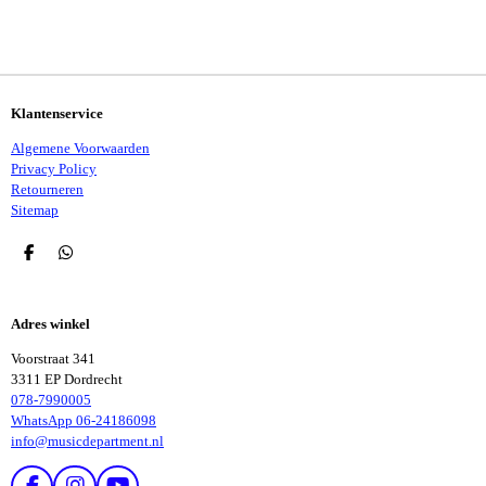
E
E
H
E
L
E
A
L
E
L
R
E
N
E
N
Klantenservice
Algemene Voorwaarden
Privacy Policy
Retourneren
Sitemap
D
D
E
E
L
L
E
E
Adres winkel
N
N
Voorstraat 341
3311 EP Dordrecht
078-7990005
WhatsApp 06-24186098
info@musicdepartment.nl