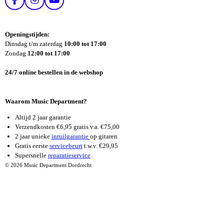
F
I
Y
A
N
O
C
S
U
E
T
T
Openingstijden:
B
A
U
Dinsdag t/m zaterdag
10:00 tot 17:00
O
G
B
Zondag
12:00 tot 17:00
O
R
E
K
A
24/7 online bestellen in de webshop
M
Waarom Music Department?
Altijd 2 jaar garantie
Verzendkosten €6,95 gratis v.a. €75,00
2 jaar unieke
inruilgarantie
op gitaren
Gratis eerste
servicebeurt
t.w.v. €29,95
Supersnelle
reparatieservice
© 2026 Music Department Dordrecht