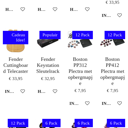
€ 33,95
HOUD MIJ OP DE HOOGTE
HOUD MIJ OP DE HOOGTE
HOUD MIJ OP DE HOOGTE
IN WINKEL
Cadeau
Populair
12 Pack
12 Pack
Idee!
Fender
Fender
Boston
Boston
Cuttingboar
Keystation
PP312
PP412
d Telecaster
Sleutelrack
Plectra met
Plectra met
opbergmapj
opbergmapj
€ 33,95
€ 32,95
e
e
€ 7,95
€ 7,95
IN WINKELWAGEN
HOUD MIJ OP DE HOOGTE
IN WINKELWAGEN
IN WINKEL
12 Pack
6 Pack
6 Pack
6 Pack