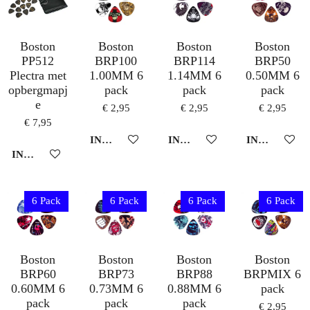
Boston
Boston
Boston
Boston
PP512
BRP100
BRP114
BRP50
Plectra met
1.00MM 6
1.14MM 6
0.50MM 6
opbergmapj
pack
pack
pack
e
€ 2,95
€ 2,95
€ 2,95
€ 7,95
IN WINKELWAGEN
IN WINKELWAGEN
IN WINKEL
IN WINKELWAGEN
6 Pack
6 Pack
6 Pack
6 Pack
Boston
Boston
Boston
Boston
BRP60
BRP73
BRP88
BRPMIX 6
0.60MM 6
0.73MM 6
0.88MM 6
pack
pack
pack
pack
€ 2,95