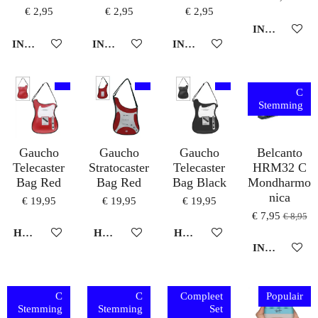
€ 2,95
€ 2,95
€ 2,95
IN WINKEL
IN WINKELWAGEN
IN WINKELWAGEN
IN WINKELWAGEN
C
Stemming
Gaucho
Gaucho
Gaucho
Belcanto
Telecaster
Stratocaster
Telecaster
HRM32 C
Bag Red
Bag Red
Bag Black
Mondharmo
nica
€ 19,95
€ 19,95
€ 19,95
€ 7,95
€ 8,95
HOUD MIJ OP DE HOOGTE
HOUD MIJ OP DE HOOGTE
HOUD MIJ OP DE HOOGTE
IN WINKEL
C
C
Compleet
Populair
Stemming
Stemming
Set