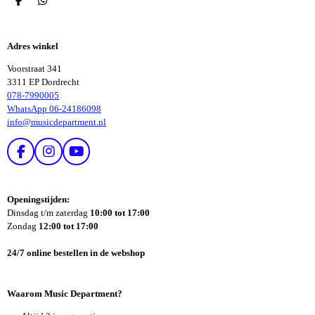
D
D
E
E
L
L
E
E
Adres winkel
N
N
Voorstraat 341
3311 EP Dordrecht
078-7990005
WhatsApp 06-24186098
info@musicdepartment.nl
F
I
Y
A
N
O
C
S
U
E
T
T
Openingstijden:
B
A
U
Dinsdag t/m zaterdag
10:00 tot 17:00
O
G
B
Zondag
12:00 tot 17:00
O
R
E
K
A
24/7 online bestellen in de webshop
M
Waarom Music Department?