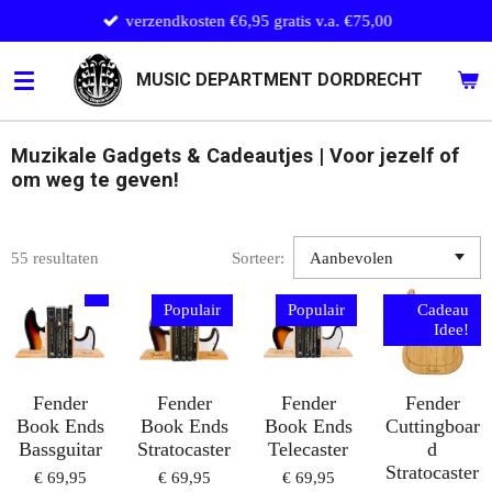
verzendkosten €6,95 gratis v.a. €75,00
Ga
direct
naar
MUSIC DEPARTMENT DORDRECHT
de
hoofdinhoud
Muzikale Gadgets & Cadeautjes | Voor jezelf of
om weg te geven!
55 resultaten
Sorteer:
Populair
Populair
Cadeau
Idee!
Fender
Fender
Fender
Fender
Book Ends
Book Ends
Book Ends
Cuttingboar
Bassguitar
Stratocaster
Telecaster
d
Stratocaster
€ 69,95
€ 69,95
€ 69,95