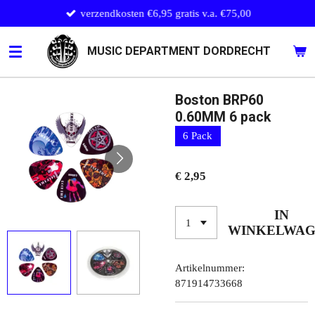
verzendkosten €6,95 gratis v.a. €75,00
Ga
direct
naar
MUSIC DEPARTMENT DORDRECHT
de
hoofdinhoud
Boston BRP60
0.60MM 6 pack
6 Pack
€ 2,95
IN
WINKELWA
Artikelnummer:
871914733668