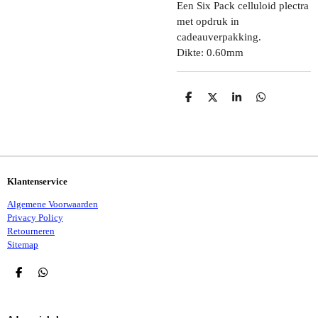
Een Six Pack celluloid plectra
met opdruk in
cadeauverpakking.
Dikte: 0.60mm
D
D
S
D
E
E
H
E
L
E
A
L
E
L
R
E
N
E
N
Klantenservice
Algemene Voorwaarden
Privacy Policy
Retourneren
Sitemap
D
D
E
E
L
L
E
E