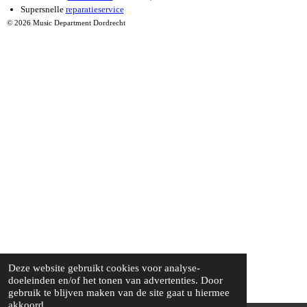
Supersnelle
reparatieservice
© 2026 Music Department Dordrecht
Deze website gebruikt cookies voor analyse-
doeleinden en/of het tonen van advertenties. Door
gebruik te blijven maken van de site gaat u hiermee
akkoord.