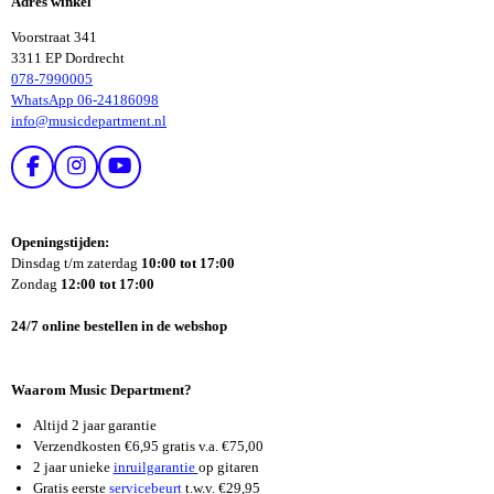
Adres winkel
N
N
Voorstraat 341
3311 EP Dordrecht
078-7990005
WhatsApp 06-24186098
info@musicdepartment.nl
F
I
Y
A
N
O
C
S
U
E
T
T
Openingstijden:
B
A
U
Dinsdag t/m zaterdag
10:00 tot 17:00
O
G
B
Zondag
12:00 tot 17:00
O
R
E
K
A
24/7 online bestellen in de webshop
M
Waarom Music Department?
Altijd 2 jaar garantie
Verzendkosten €6,95 gratis v.a. €75,00
2 jaar unieke
inruilgarantie
op gitaren
Gratis eerste
servicebeurt
t.w.v. €29,95