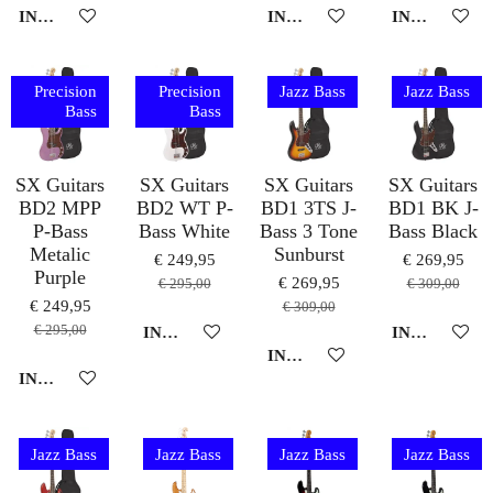
IN WINKELWAGEN
IN WINKELWAGEN
IN WINKEL
Precision
Precision
Jazz Bass
Jazz Bass
Bass
Bass
SX Guitars
SX Guitars
SX Guitars
SX Guitars
BD2 MPP
BD2 WT P-
BD1 3TS J-
BD1 BK J-
P-Bass
Bass White
Bass 3 Tone
Bass Black
Metalic
Sunburst
€ 249,95
€ 269,95
Purple
€ 269,95
€ 295,00
€ 309,00
€ 249,95
€ 309,00
€ 295,00
IN WINKELWAGEN
IN WINKEL
IN WINKELWAGEN
IN WINKELWAGEN
Jazz Bass
Jazz Bass
Jazz Bass
Jazz Bass