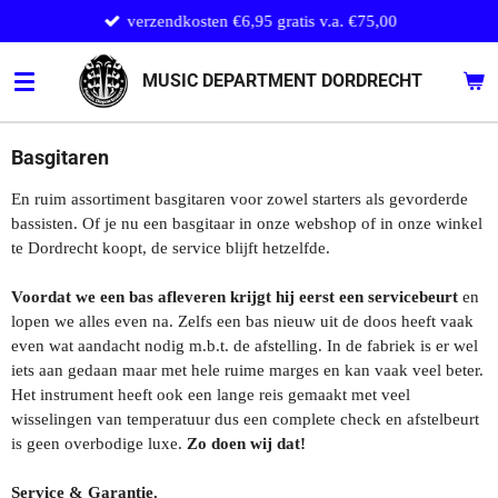
verzendkosten €6,95 gratis v.a. €75,00
Ga
direct
naar
MUSIC DEPARTMENT DORDRECHT
de
hoofdinhoud
Basgitaren
En ruim assortiment basgitaren voor zowel starters als gevorderde
bassisten. Of je nu een basgitaar in onze webshop of in onze winkel
te Dordrecht koopt, de service blijft hetzelfde.
Voordat we een bas afleveren krijgt hij eerst een servicebeurt
en
lopen we alles even na. Zelfs een bas nieuw uit de doos heeft vaak
even wat aandacht nodig m.b.t. de afstelling. In de fabriek is er wel
iets aan gedaan maar met hele ruime marges en kan vaak veel beter.
Het instrument heeft ook een lange reis gemaakt met veel
wisselingen van temperatuur dus een complete check en afstelbeurt
is geen overbodige luxe.
Zo doen wij dat!
Service & Garantie.