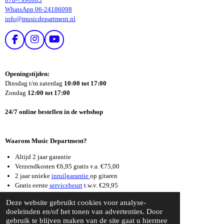
WhatsApp 06-24186098
info@musicdepartment.nl
F
I
Y
A
N
O
C
S
U
E
T
T
Openingstijden:
B
A
U
Dinsdag t/m zaterdag
10:00 tot 17:00
O
G
B
Zondag
12:00 tot 17:00
O
R
E
K
A
24/7 online bestellen in de webshop
M
Waarom Music Department?
Altijd 2 jaar garantie
Verzendkosten €6,95 gratis v.a. €75,00
2 jaar unieke
inruilgarantie
op gitaren
Gratis eerste
servicebeurt
t.w.v. €29,95
Supersnelle
reparatieservice
Deze website gebruikt cookies voor analyse-
© 2026 Music Department Dordrecht
doeleinden en/of het tonen van advertenties. Door
gebruik te blijven maken van de site gaat u hiermee