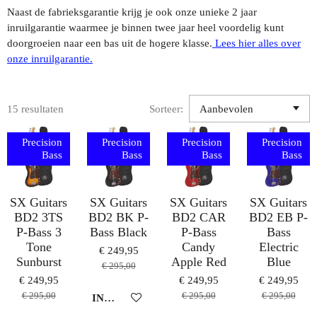
Naast de fabrieksgarantie krijg je ook onze unieke 2 jaar
inruilgarantie waarmee je binnen twee jaar heel voordelig kunt
doorgroeien naar een bas uit de hogere klasse.
Lees hier alles over
onze inruilgarantie.
15 resultaten
Sorteer:
Precision
Precision
Precision
Precision
Bass
Bass
Bass
Bass
SX Guitars
SX Guitars
SX Guitars
SX Guitars
BD2 3TS
BD2 BK P-
BD2 CAR
BD2 EB P-
P-Bass 3
Bass Black
P-Bass
Bass
Tone
Candy
Electric
€ 249,95
Sunburst
Apple Red
Blue
€ 295,00
€ 249,95
€ 249,95
€ 249,95
€ 295,00
€ 295,00
€ 295,00
IN WINKELWAGEN