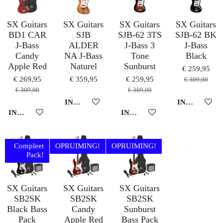
SX Guitars
SX Guitars
SX Guitars
SX Guitars
BD1 CAR
SJB
SJB-62 3TS
SJB-62 BK
J-Bass
ALDER
J-Bass 3
J-Bass
Candy
NA J-Bass
Tone
Black
Apple Red
Naturel
Sunburst
€ 259,95
€ 269,95
€ 359,95
€ 259,95
€ 309,00
€ 309,00
€ 309,00
IN WINKELWAGEN
IN WINKEL
IN WINKELWAGEN
IN WINKELWAGEN
Compleet
OPRUIMING!
OPRUIMING!
Pack!
SX Guitars
SX Guitars
SX Guitars
SB2SK
SB2SK
SB2SK
Black Bass
Candy
Sunburst
Pack
Apple Red
Bass Pack