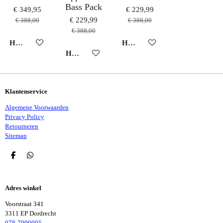
Bass Pack
€ 349,95
€ 229,99
€ 229,99
€ 388,00
€ 388,00
€ 388,00
HOUD MIJ OP DE HOOGTE
HOUD MIJ OP DE HOOGTE
HOUD MIJ OP DE HOOGTE
Klantenservice
Algemene Voorwaarden
Privacy Policy
Retourneren
Sitemap
D
D
E
E
L
L
E
E
Adres winkel
N
N
Voorstraat 341
3311 EP Dordrecht
078-7990005