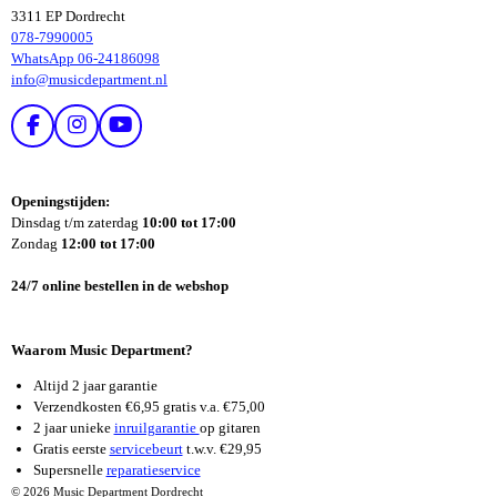
3311 EP Dordrecht
078-7990005
WhatsApp 06-24186098
info@musicdepartment.nl
F
I
Y
A
N
O
C
S
U
E
T
T
Openingstijden:
B
A
U
Dinsdag t/m zaterdag
10:00 tot 17:00
O
G
B
Zondag
12:00 tot 17:00
O
R
E
K
A
24/7 online bestellen in de webshop
M
Waarom Music Department?
Altijd 2 jaar garantie
Verzendkosten €6,95 gratis v.a. €75,00
2 jaar unieke
inruilgarantie
op gitaren
Gratis eerste
servicebeurt
t.w.v. €29,95
Supersnelle
reparatieservice
© 2026 Music Department Dordrecht