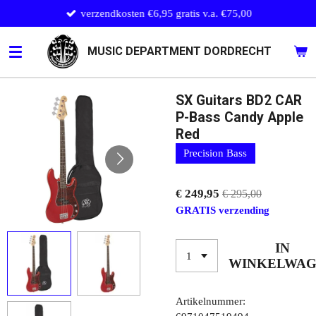
verzendkosten €6,95 gratis v.a. €75,00
Ga
direct
naar
MUSIC DEPARTMENT DORDRECHT
de
hoofdinhoud
SX Guitars BD2 CAR
P-Bass Candy Apple
Red
Precision Bass
€ 249,95
€ 295,00
GRATIS verzending
IN
WINKELWA
Artikelnummer: