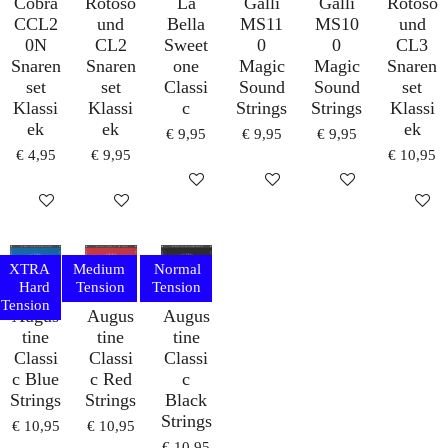
Cobra
Rotoso
La
Galli
Galli
Rotoso
CCL2
und
Bella
MS11
MS10
und
0N
CL2
Sweet
0
0
CL3
Snaren
Snaren
one
Magic
Magic
Snaren
set
set
Classi
Sound
Sound
set
Klassi
Klassi
c
Strings
Strings
Klassi
ek
ek
ek
€ 9,95
€ 9,95
€ 9,95
€ 4,95
€ 9,95
€ 10,95
IN WINKELWAGEN
IN WINKELWAGEN
IN WINKELWAG
IN WINKELWAGEN
IN WINKELWAGEN
IN WI
XTRA
Medium
Normal
Hard
Tension
Tension
Tension
Augus
Augus
Augus
tine
tine
tine
Classi
Classi
Classi
c Blue
c Red
c
Strings
Strings
Black
Strings
€ 10,95
€ 10,95
€ 10,95