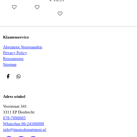
IN WINKELWAGEN
IN WINKELWAGEN
IN WINKELWAGEN
Klantenservice
Algemene Voorwaarden
Privacy Policy
Retourneren
Sitemap
D
D
E
E
L
L
E
E
Adres winkel
N
N
Voorstraat 341
3311 EP Dordrecht
078-7990005
WhatsApp 06-24186098
info@musicdepartment.nl