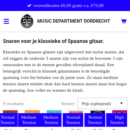
verzendkosten €6,95 gratis v.a. €75,00
Ga
direct
naar
MUSIC DEPARTMENT DORDRECHT
de
hoofdinhoud
Snaren voor je klassieke of Spaanse gitaar.
Klassieke en Spaanse gitaren zijn uitgevoerd met nylon snaren, dat
wil zeggen de onderste 3 snaren zijn van nylon de bovenste 3 zijn
omwonden met in de meeste gevallen silverplated draad. Een
belangrijk verschil in klassiek gitaarsnaren is de benodigde
spanning voor het behalen van de juiste toon. Zo staan medium
tension snaren minder strak dan hard tension snaren maar hoe hoger
de spanning, hoe voller en warmer de klank.
9 resultaten
Sorteer:
Normal
Medium
Medium
Normal
Normal
High
Tension
Tension
Tension
Tension
Tension
Tension