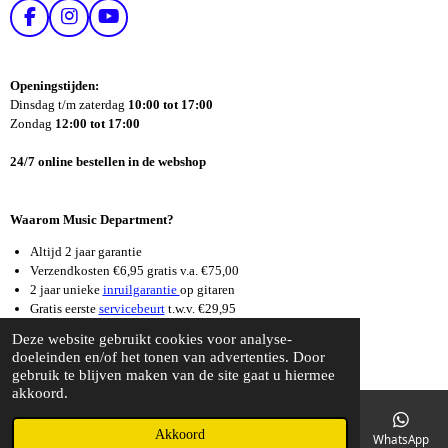
F
I
Y
A
N
O
C
S
U
E
T
T
Openingstijden:
B
A
U
Dinsdag t/m zaterdag
10:00 tot 17:00
O
G
B
Zondag
12:00 tot 17:00
O
R
E
K
A
24/7 online bestellen in de webshop
M
Waarom Music Department?
Altijd 2 jaar garantie
Verzendkosten €6,95 gratis v.a. €75,00
2 jaar unieke
inruilgarantie
op gitaren
Gratis eerste
servicebeurt
t.w.v. €29,95
Supersnelle
reparatieservice
Deze website gebruikt cookies voor analyse-
© 2026 Music Department Dordrecht
doeleinden en/of het tonen van advertenties. Door
gebruik te blijven maken van de site gaat u hiermee
akkoord.
Akkoord
E-mailadres
Telefoonnummer
Kaart
Facebook
WhatsApp