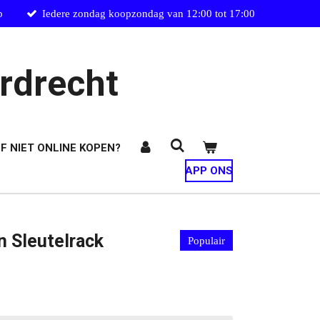
p
Iedere zondag koopzondag van 12:00 tot 17:00
rdrecht
F NIET ONLINE KOPEN?
APP ONS
n Sleutelrack
Populair