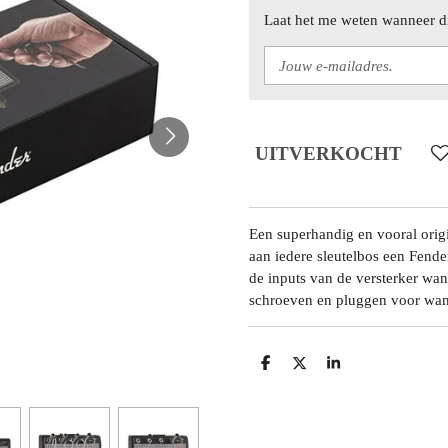
Laat het me weten wanneer di
UITVERKOCHT
Een superhandig en vooral origi
aan iedere sleutelbos een Fende
de inputs van de versterker wan
schroeven en pluggen voor wa
D
D
S
E
E
H
L
E
A
E
L
R
N
E