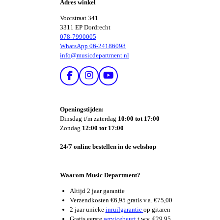
Adres winkel
N
Voorstraat 341
3311 EP Dordrecht
078-7990005
WhatsApp 06-24186098
info@musicdepartment.nl
F
I
Y
A
N
O
C
S
U
E
T
T
Openingstijden:
B
A
U
Dinsdag t/m zaterdag
10:00 tot 17:00
O
G
B
Zondag
12:00 tot 17:00
O
R
E
K
A
24/7 online bestellen in de webshop
M
Waarom Music Department?
Altijd 2 jaar garantie
Verzendkosten €6,95 gratis v.a. €75,00
2 jaar unieke
inruilgarantie
op gitaren
Gratis eerste
servicebeurt
t.w.v. €29,95