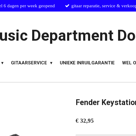
el 6 dagen per week geopend
gitaar reparatie, service & verkoo
usic Department Do
GITAARSERVICE
UNIEKE INRUILGARANTIE
WEL O
Fender Keystatio
€ 32,95