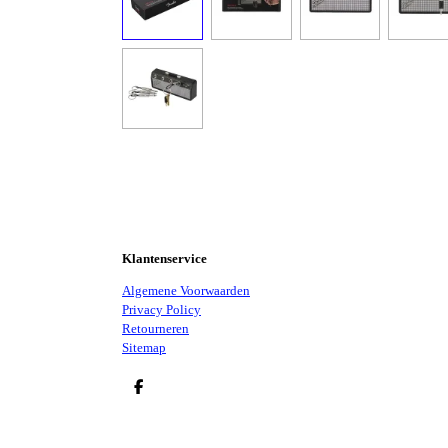
Klantenservice
Algemene Voorwaarden
Privacy Policy
Retourneren
Sitemap
D
E
L
E