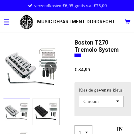
verzendkosten €6,95 gratis v.a. €75,00
Ga
direct
naar
MUSIC DEPARTMENT DORDRECHT
de
hoofdinhoud
Boston T270
Tremolo System
€ 34,95
Kies de gewenste kleur:
IN