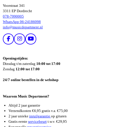
Voorstraat 341
3311 EP Dordrecht
078-7990005
WhatsApp 06-24186098
info@musicdepartment.nl
F
I
Y
A
N
O
C
S
U
E
T
T
Openingstijden:
B
A
U
Dinsdag t/m zaterdag
10:00 tot 17:00
O
G
B
Zondag
12:00 tot 17:00
O
R
E
K
A
24/7 online bestellen in de webshop
M
Waarom Music Department?
Altijd 2 jaar garantie
Verzendkosten €6,95 gratis v.a. €75,00
2 jaar unieke
inruilgarantie
op gitaren
Gratis eerste
servicebeurt
t.w.v. €29,95
Supersnelle
reparatieservice