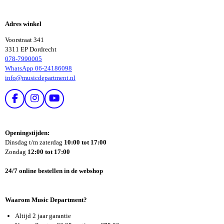
E
E
L
L
E
E
Adres winkel
N
N
Voorstraat 341
3311 EP Dordrecht
078-7990005
WhatsApp 06-24186098
info@musicdepartment.nl
F
I
Y
A
N
O
C
S
U
E
T
T
Openingstijden:
B
A
U
Dinsdag t/m zaterdag
10:00 tot 17:00
O
G
B
Zondag
12:00 tot 17:00
O
R
E
K
A
24/7 online bestellen in de webshop
M
Waarom Music Department?
Altijd 2 jaar garantie