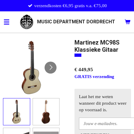
verzendkosten €6,95 gratis v.a. €75,00
Ga
direct
naar
MUSIC DEPARTMENT DORDRECHT
de
hoofdinhoud
Martinez MC98S
Klassieke Gitaar
€ 449,95
GRATIS verzending
Laat het me weten
wanneer dit product weer
op voorraad is.