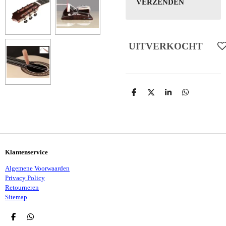
VERZENDEN
UITVERKOCHT
D
D
S
D
E
E
H
E
L
E
A
L
E
L
R
E
N
E
N
Klantenservice
Algemene Voorwaarden
Privacy Policy
Retourneren
Sitemap
D
D