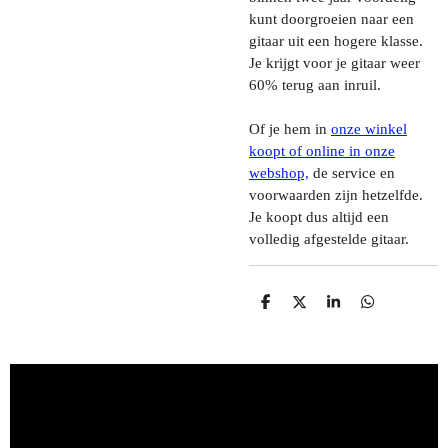
kunt doorgroeien naar een
gitaar uit een hogere klasse.
Je krijgt voor je gitaar weer
60% terug aan inruil.
Of je hem in
onze winkel
koopt of online in onze
webshop,
de service en
voorwaarden zijn hetzelfde.
Je koopt dus altijd een
volledig afgestelde gitaar.
D
D
S
D
E
E
H
E
L
E
A
L
E
L
R
E
N
E
N