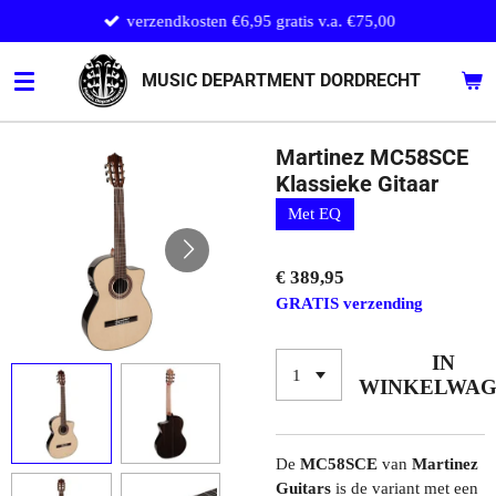
verzendkosten €6,95 gratis v.a. €75,00
Ga
direct
naar
MUSIC DEPARTMENT DORDRECHT
de
hoofdinhoud
Martinez MC58SCE
Klassieke Gitaar
Met EQ
€ 389,95
GRATIS verzending
IN
WINKELWA
De
MC58SCE
van
Martinez
Guitars
is de variant met een