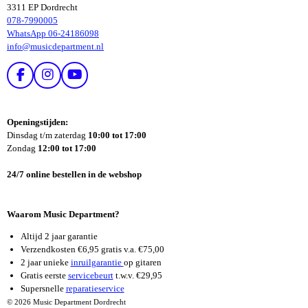
3311 EP Dordrecht
078-7990005
WhatsApp 06-24186098
info@musicdepartment.nl
F
I
Y
A
N
O
C
S
U
E
T
T
Openingstijden:
B
A
U
Dinsdag t/m zaterdag
10:00 tot 17:00
O
G
B
Zondag
12:00 tot 17:00
O
R
E
K
A
24/7 online bestellen in de webshop
M
Waarom Music Department?
Altijd 2 jaar garantie
Verzendkosten €6,95 gratis v.a. €75,00
2 jaar unieke
inruilgarantie
op gitaren
Gratis eerste
servicebeurt
t.w.v. €29,95
Supersnelle
reparatieservice
© 2026 Music Department Dordrecht