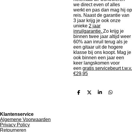
we direct even of alles
werkt en pas dan mag hij op
reis. Naast de garantie van
3 jaar krijg je ook onze
unieke
2 jaar
inruilgarantie.
Zo krijg je
binnen twee jaar altijd weer
60% aan inruil terug als je
een gitaar uit de hogere
klasse bij ons koopt. Mag je
ook binnen een jaar een
keer langskomen voor
een
gratis servicebeurt t.w.v.
€29,95
D
D
S
D
e
e
h
e
l
e
a
l
e
l
r
e
n
e
n
Klantenservice
Algemene Voorwaarden
Privacy Policy
Retourneren