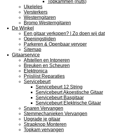
Topkammen (nuts)
Ukeleles
Versterkers
Westerngitaren
Bromo Westerngitaren
De Winkel
Een gitaar verkopen? | Zo doen wij dat
Openingstijden
Parkeren & Openbaar vervoer
Sitemap
Gitaarservice
Afstellen en Intoneren
Breuken en Scheuren
Elektronica
Prijslijst Reparaties
Servicebeurt
Servicebeurt 12 String
Servicebeurt Akoestische Gitaar
Servicebeurt Basgitaar
Servicebeurt Elektrische Gitaar
Snaren Vervangen
Stemmechanieken Vervangen
Upgrade je gitaar
Strapknop Monteren
Topkam vervangen