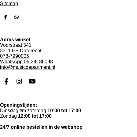
Sitemap
D
D
e
e
l
l
e
e
n
n
Adres winkel
Voorstraat 341
3311 EP Dordrecht
078-7990005
WhatsApp 06-24186098
info@musicdepartment.nl
F
I
Y
a
n
o
c
s
u
e
t
T
Openingstijden:
b
a
u
Dinsdag t/m zaterdag
10:00 tot 17:00
o
g
b
Zondag
12:00 tot 17:00
o
r
e
k
a
24/7 online bestellen in de webshop
m