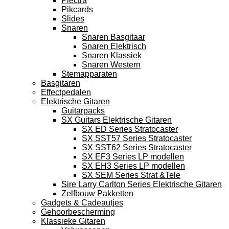
Plectra
Pikcards
Slides
Snaren
Snaren Basgitaar
Snaren Elektrisch
Snaren Klassiek
Snaren Western
Stemapparaten
Basgitaren
Effectpedalen
Elektrische Gitaren
Guitarpacks
SX Guitars Elektrische Gitaren
SX ED Series Stratocaster
SX SST57 Series Stratocaster
SX SST62 Series Stratocaster
SX EF3 Series LP modellen
SX EH3 Series LP modellen
SX SEM Series Strat &Tele
Sire Larry Carlton Series Elektrische Gitaren
Zelfbouw Pakketten
Gadgets & Cadeautjes
Gehoorbescherming
Klassieke Gitaren