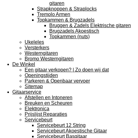
gitaren
Strapknoppen & Straplocks
Tremolo Armen
Topkammen & Brugzadels
Bruggen & Zadels Elektrische gitaren
Brugzadels Akoestisch
Topkammen (nuts)
Ukeleles
Versterkers
Westerngitaren
Bromo Westerngitaren
De Winkel
Een gitaar verkopen? | Zo doen wij dat
Openingstijden
Parkeren & Openbaar vervoer
Sitemap
Gitaarservice
Afstellen en Intoneren
Breuken en Scheuren
Elektronica
Prijslijst Reparaties
Servicebeurt
Servicebeurt 12 String
Servicebeurt Akoestische Gitaar
Servicebeurt Basgitaar