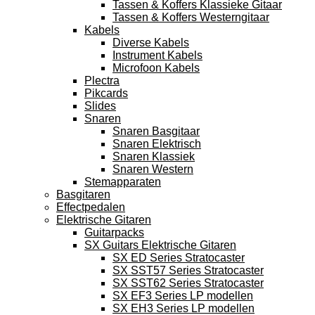
Tassen & Koffers Klassieke Gitaar
Tassen & Koffers Westerngitaar
Kabels
Diverse Kabels
Instrument Kabels
Microfoon Kabels
Plectra
Pikcards
Slides
Snaren
Snaren Basgitaar
Snaren Elektrisch
Snaren Klassiek
Snaren Western
Stemapparaten
Basgitaren
Effectpedalen
Elektrische Gitaren
Guitarpacks
SX Guitars Elektrische Gitaren
SX ED Series Stratocaster
SX SST57 Series Stratocaster
SX SST62 Series Stratocaster
SX EF3 Series LP modellen
SX EH3 Series LP modellen