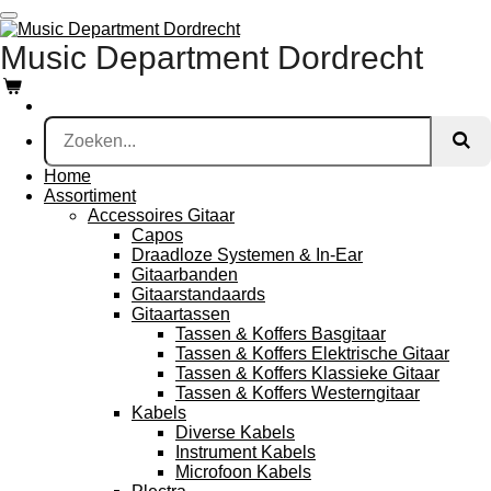
Ga
direct
Music Department Dordrecht
naar
de
hoofdinhoud
Home
Assortiment
Accessoires Gitaar
Capos
Draadloze Systemen & In-Ear
Gitaarbanden
Gitaarstandaards
Gitaartassen
Tassen & Koffers Basgitaar
Tassen & Koffers Elektrische Gitaar
Tassen & Koffers Klassieke Gitaar
Tassen & Koffers Westerngitaar
Kabels
Diverse Kabels
Instrument Kabels
Microfoon Kabels