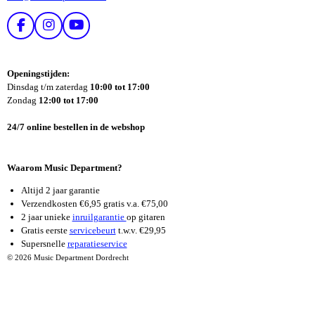
F
I
Y
A
N
O
C
S
U
E
T
T
Openingstijden:
B
A
U
Dinsdag t/m zaterdag
10:00 tot 17:00
O
G
B
Zondag
12:00 tot 17:00
O
R
E
K
A
24/7 online bestellen in de webshop
M
Waarom Music Department?
Altijd 2 jaar garantie
Verzendkosten €6,95 gratis v.a. €75,00
2 jaar unieke
inruilgarantie
op gitaren
Gratis eerste
servicebeurt
t.w.v. €29,95
Supersnelle
reparatieservice
© 2026 Music Department Dordrecht