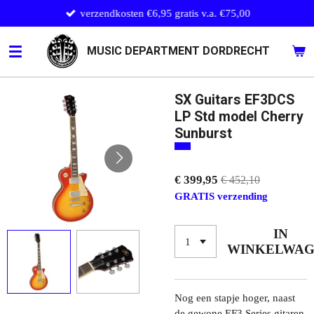
verzendkosten €6,95 gratis v.a. €75,00
Ga
direct
naar
MUSIC DEPARTMENT DORDRECHT
de
hoofdinhoud
SX Guitars EF3DCS
LP Std model Cherry
Sunburst
€ 399,95
€ 452,10
GRATIS verzending
IN
WINKELWA
Nog een stapje hoger, naast
de gewone EF3 Series gitaren