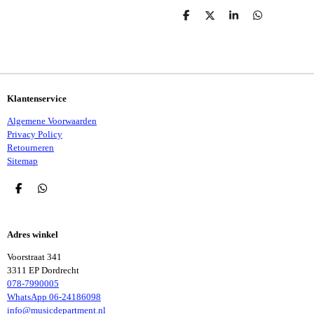
D
D
S
D
E
E
H
E
L
E
A
L
E
L
R
E
N
E
N
Klantenservice
Algemene Voorwaarden
Privacy Policy
Retourneren
Sitemap
D
D
E
E
L
L
E
E
Adres winkel
N
N
Voorstraat 341
3311 EP Dordrecht
078-7990005
WhatsApp 06-24186098
info@musicdepartment.nl