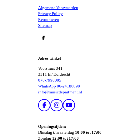
Algemene Voorwaarden
Privacy Policy
Retourneren
Sitemap
D
E
L
E
Adres winkel
N
Voorstraat 341
3311 EP Dordrecht
078-7990005
WhatsApp 06-24186098
info@musicdepartment.nl
F
I
Y
A
N
O
C
S
U
E
T
T
Openingstijden:
B
A
U
Dinsdag t/m zaterdag
10:00 tot 17:00
O
G
B
Zondag
12:00 tot 17:00