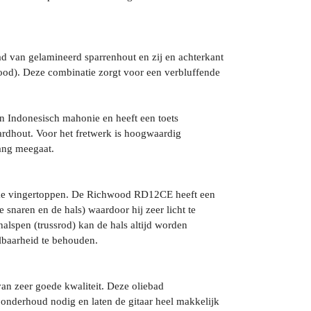
 van gelamineerd sparrenhout en zij en achterkant
od). Deze combinatie zorgt voor een verbluffende
n Indonesisch mahonie en heeft een toets
hardhout. Voor het fretwerk is hoogwaardig
lang meegaat.
ijke vingertoppen. De Richwood RD12CE heeft een
e snaren en de hals) waardoor hij zeer licht te
halspen (trussrod) kan de hals altijd worden
lbaarheid te behouden.
n zeer goede kwaliteit. Deze oliebad
nderhoud nodig en laten de gitaar heel makkelijk