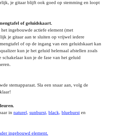
lijk, je gitaar blijft ook goed op stemming en loopt
mengtafel of geluidskaart.
het ingebouwde actiefe element (met
jk je gitaar aan te sluiten op vrijwel iedere
 mengtafel of op de ingang van een geluidskaart kan
qualizer kun je het geluid helemaal afstellen zoals
e schakelaar kun je de fase van het geluid
neren.
wde stemapparaat. Sla een snaar aan, volg de
klaar!
leuren.
baar in
naturel,
sunburst,
black,
blueburst
en
nder ingebouwd element.