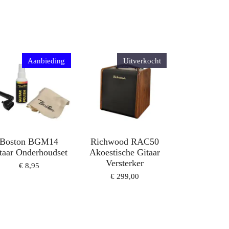
Aanbieding
Uitverkocht
Boston BGM14
Richwood RAC50
taar Onderhoudset
Akoestische Gitaar
Versterker
€ 8,95
€ 299,00