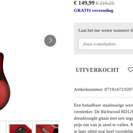
€ 149,99
€ 210,25
GRATIS verzending
Laat het me weten wanneer di
UITVERKOCHT
Artikelnummer:
871914723597
Een betaalbare staalsnarige wes
versterker. De Richwood RD12CE
dreadnought gitaar met een ing
prijs om van je stoel te vallen.
je later altijd nog heel voordel