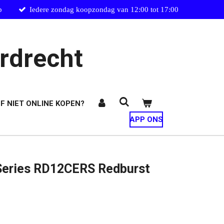
p
Iedere zondag koopzondag van 12:00 tot 17:00
rdrecht
F NIET ONLINE KOPEN?
APP ONS
 Series RD12CERS Redburst
Q