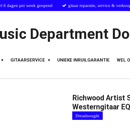
el 6 dagen per week geopend
gitaar reparatie, service & verkoo
usic Department Do
GITAARSERVICE
UNIEKE INRUILGARANTIE
WEL O
Richwood Artist
Westerngitaar E
Dreadnought