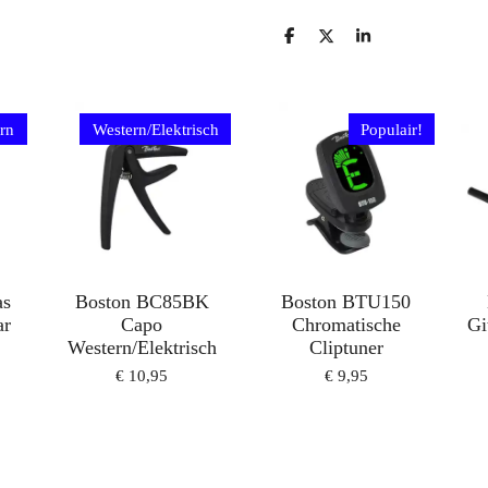
D
D
S
E
E
H
L
E
A
E
L
R
N
E
rn
Western/Elektrisch
Populair!
as
Boston BC85BK
Boston BTU150
ar
Capo
Chromatische
Gi
Western/Elektrisch
Cliptuner
€ 10,95
€ 9,95