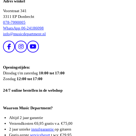
Adres winkel
N
N
Voorstraat 341
3311 EP Dordrecht
078-7990005
WhatsApp 06-24186098
info@musicdepartment.nl
F
I
Y
A
N
O
C
S
U
E
T
T
Openingstijden:
B
A
U
Dinsdag t/m zaterdag
10:00 tot 17:00
O
G
B
Zondag
12:00 tot 17:00
O
R
E
K
A
24/7 online bestellen in de webshop
M
Waarom Music Department?
Altijd 2 jaar garantie
Verzendkosten €6,95 gratis v.a. €75,00
2 jaar unieke
inruilgarantie
op gitaren
Gratis eerste
servicebeurt
t.w.v. €29,95