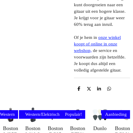
kunt doorgroeien naar een
gitaar uit een hogere klasse.
Je krijgt voor je gitaar weer
60% terug aan inruil.
Of je hem in
onze winkel
koopt of online in onze
webshop,
de service en
voorwaarden zijn hetzelfde.
Je koopt dus altijd een
volledig afgestelde gitaar.
D
D
S
D
E
E
H
E
L
E
A
L
E
L
R
E
N
E
N
Western
Western
Western/Elektrisch
Populair!
Aanbieding
Boston
Boston
Boston
Boston
Dunlo
Boston