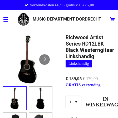
verzendkosten €6,95 gratis v.a. €75,00
Ga
direct
naar
MUSIC DEPARTMENT DORDRECHT
de
hoofdinhoud
Richwood Artist
Series RD12LBK
Black Westerngitaar
Linkshandig
Linkshandig
€ 139,95
€ 179,00
GRATIS verzending
IN
WINKELWA