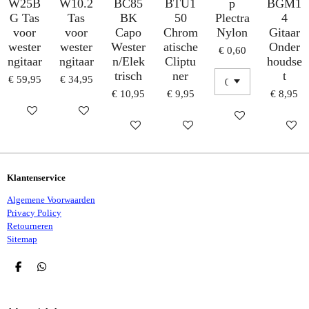
W25B
W10.2
BC85
BTU1
p
BGM1
G Tas
Tas
BK
50
Plectra
4
voor
voor
Capo
Chrom
Nylon
Gitaar
wester
wester
Wester
atische
Onder
€ 0,60
ngitaar
ngitaar
n/Elek
Cliptu
houdse
trisch
ner
t
€ 59,95
€ 34,95
€ 10,95
€ 9,95
€ 8,95
HOUD MIJ OP DE HOOGTE
IN WINKELWAGEN
IN WINKELWAG
IN WINKELWAGEN
IN WINKELWAGEN
IN WI
Klantenservice
Algemene Voorwaarden
Privacy Policy
Retourneren
Sitemap
D
D
E
E
L
L
E
E