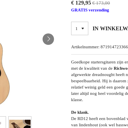
€ 129,95
€ 173,00
GRATIS verzending
IN WINKEL
Artikelnummer:
871914723366
Goedkope startersgitaren zijn e
met de kwaliteit van de
Richw
afgewerkte dreadnought heeft n
bespeelbaarheid. Hij is daarom z
relatief weinig geld een goede 
later altijd nog heel voordelig 
klasse.
De klank.
De RD12 heeft een bovenblad va
van lindenhout (ook wel basswo