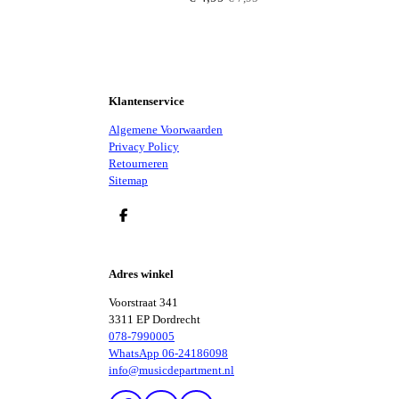
Klantenservice
Algemene Voorwaarden
Privacy Policy
Retourneren
Sitemap
D
E
L
E
Adres winkel
N
Voorstraat 341
3311 EP Dordrecht
078-7990005
WhatsApp 06-24186098
info@musicdepartment.nl