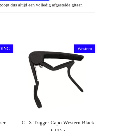
oopt dus altijd een volledig afgestelde gitaar.
DING
Western
ner
CLX Trigger Capo Western Black
€ 14,95