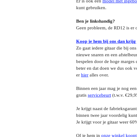
Er is ook een
model met ingebo
kunt gebruiken.
Ben je linkshandig?
Geen probleem, de RD12 is er 
Koop je hem bij ons dan krijg
Zo gaat iedere gitaar die bij on
nieuwe snaren en een afstelbeurt
bespelen door de hoge marges d
beter en dat doen we dus ook vo
er
hier
alles over.
Binnen een jaar mag je nog een
gratis
servicebeurt
(t.w.v. €29,9
Je krijgt naast de fabrieksgaran
binnen twee jaar voordelig kunt
Je krijgt voor je gitaar weer 60
Of je hem in
onze winkel koopt