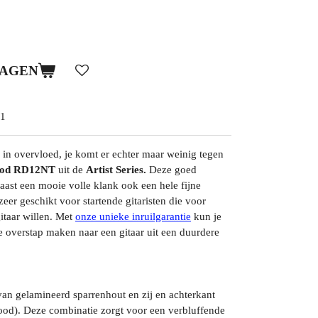
WAGEN
1
r in overvloed, je komt er echter maar weinig tegen
ood RD12NT
uit de
Artist Series.
Deze goed
aast een mooie volle klank ook een hele fijne
eer geschikt voor startende gitaristen die voor
gitaar willen. Met
onze unieke inruilgarantie
kun je
de overstap maken naar een gitaar uit een duurdere
n gelamineerd sparrenhout en zij en achterkant
od). Deze combinatie zorgt voor een verbluffende