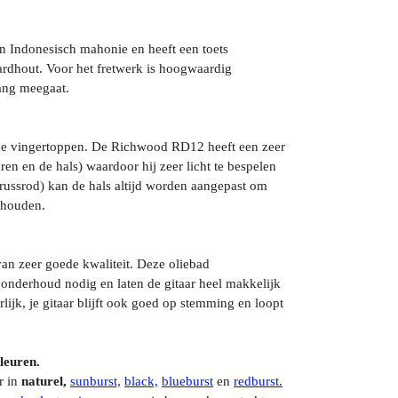
n Indonesisch mahonie en heeft een toets
hardhout. Voor het fretwerk is hoogwaardig
lang meegaat.
jke vingertoppen. De Richwood RD12 heeft een zeer
aren en de hals) waardoor hij zeer licht te bespelen
(trussrod) kan de hals altijd worden aangepast om
ehouden.
n zeer goede kwaliteit. Deze oliebad
nderhoud nodig en laten de gitaar heel makkelijk
lijk, je gitaar blijft ook goed op stemming en loopt
leuren.
r in
naturel,
sunburst,
black,
blueburst
en
redburst.