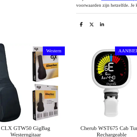
voorwaarden zijn hetzelfde. Je k
D
D
S
E
E
H
L
E
A
E
L
R
N
E
Western
AANBIE
CLX GTW50 GigBag
Cherub WST675 Cab Tu
Westerngitaar
Rechargeable