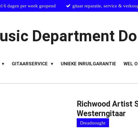
el 6 dagen per week geopend
gitaar reparatie, service & verkoo
usic Department Do
GITAARSERVICE
UNIEKE INRUILGARANTIE
WEL O
Richwood Artist 
Westerngitaar
Dreadnought