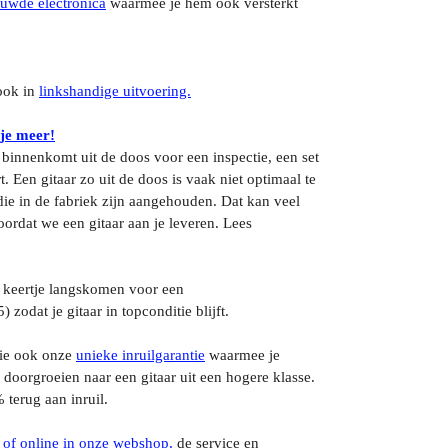
uwde electronica
waarmee je hem ook versterkt
ook in
linkshandige uitvoering.
 je meer!
s binnenkomt uit de doos voor een inspectie, een set
. Een gitaar zo uit de doos is vaak niet optimaal te
ie in de fabriek zijn aangehouden. Dat kan veel
ordat we een gitaar aan je leveren. Lees
 keertje langskomen voor een
5) zodat je gitaar in topconditie blijft.
tie ook onze
unieke inruilgarantie
waarmee je
 doorgroeien naar een gitaar uit een hogere klasse.
% terug aan inruil.
 of online in onze webshop,
de service en