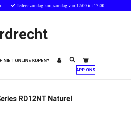
p
Iedere zondag koopzondag van 12:00 tot 17:00
rdrecht
F NIET ONLINE KOPEN?
APP ONS
Series RD12NT Naturel