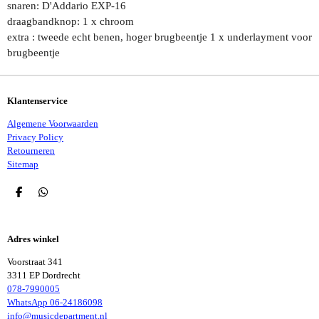
snaren: D'Addario EXP-16
draagbandknop: 1 x chroom
extra : tweede echt benen, hoger brugbeentje 1 x underlayment voor
brugbeentje
Klantenservice
Algemene Voorwaarden
Privacy Policy
Retourneren
Sitemap
D
D
E
E
L
L
E
E
Adres winkel
N
N
Voorstraat 341
3311 EP Dordrecht
078-7990005
WhatsApp 06-24186098
info@musicdepartment.nl