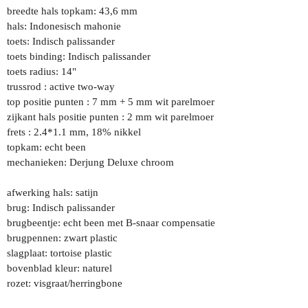
breedte hals topkam: 43,6 mm
hals: Indonesisch mahonie
toets: Indisch palissander
toets binding: Indisch palissander
toets radius: 14"
trussrod : active two-way
top positie punten : 7 mm + 5 mm wit parelmoer
zijkant hals positie punten : 2 mm wit parelmoer
frets : 2.4*1.1 mm, 18% nikkel
topkam: echt been
mechanieken: Derjung Deluxe chroom
afwerking hals: satijn
brug: Indisch palissander
brugbeentje: echt been met B-snaar compensatie
brugpennen: zwart plastic
slagplaat: tortoise plastic
bovenblad kleur: naturel
rozet: visgraat/herringbone