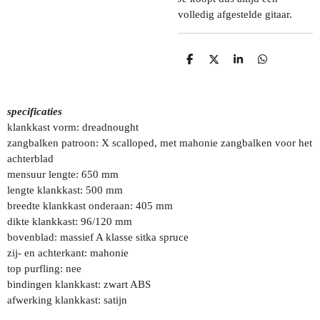
volledig afgestelde gitaar.
D
D
S
D
E
E
H
E
L
E
A
L
E
L
R
E
N
E
N
specificaties
klankkast vorm: dreadnought
zangbalken patroon: X scalloped, met mahonie zangbalken voor het
achterblad
mensuur lengte: 650 mm
lengte klankkast: 500 mm
breedte klankkast onderaan: 405 mm
dikte klankkast: 96/120 mm
bovenblad: massief A klasse sitka spruce
zij- en achterkant: mahonie
top purfling: nee
bindingen klankkast: zwart ABS
afwerking klankkast: satijn