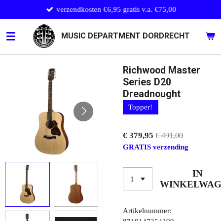
verzendkosten €6,95 gratis v.a. €75,00
Ga
direct
naar
MUSIC DEPARTMENT DORDRECHT
de
hoofdinhoud
Richwood Master
Series D20
Dreadnought
Topper!
€ 379,95
€ 491,00
GRATIS verzending
IN
WINKELWA
Artikelnummer: