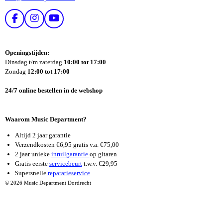
F
I
Y
A
N
O
C
S
U
E
T
T
Openingstijden:
B
A
U
Dinsdag t/m zaterdag
10:00 tot 17:00
O
G
B
Zondag
12:00 tot 17:00
O
R
E
K
A
24/7 online bestellen in de webshop
M
Waarom Music Department?
Altijd 2 jaar garantie
Verzendkosten €6,95 gratis v.a. €75,00
2 jaar unieke
inruilgarantie
op gitaren
Gratis eerste
servicebeurt
t.w.v. €29,95
Supersnelle
reparatieservice
© 2026 Music Department Dordrecht