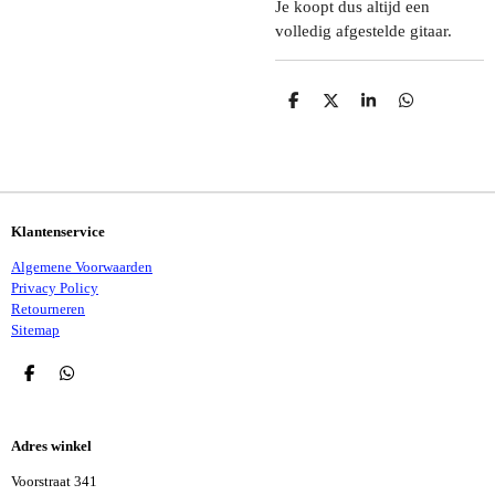
Je koopt dus altijd een
volledig afgestelde gitaar.
D
D
S
D
E
E
H
E
L
E
A
L
E
L
R
E
N
E
N
Klantenservice
Algemene Voorwaarden
Privacy Policy
Retourneren
Sitemap
D
D
E
E
L
L
E
E
Adres winkel
N
N
Voorstraat 341