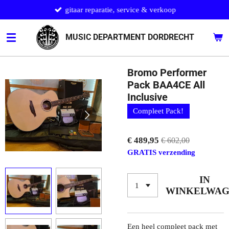
gitaar reparatie, service & verkoop
Ga
direct
naar
MUSIC DEPARTMENT DORDRECHT
de
hoofdinhoud
Bromo Performer
Pack BAA4CE All
Inclusive
Compleet Pack!
€ 489,95
€ 602,00
GRATIS verzending
IN
WINKELWA
Een heel compleet pack met