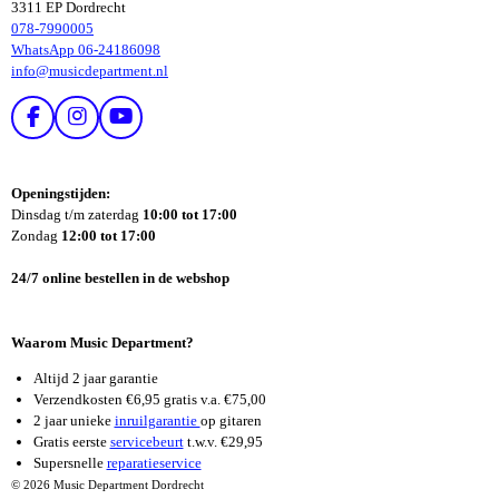
3311 EP Dordrecht
078-7990005
WhatsApp 06-24186098
info@musicdepartment.nl
F
I
Y
A
N
O
C
S
U
E
T
T
Openingstijden:
B
A
U
Dinsdag t/m zaterdag
10:00 tot 17:00
O
G
B
Zondag
12:00 tot 17:00
O
R
E
K
A
24/7 online bestellen in de webshop
M
Waarom Music Department?
Altijd 2 jaar garantie
Verzendkosten €6,95 gratis v.a. €75,00
2 jaar unieke
inruilgarantie
op gitaren
Gratis eerste
servicebeurt
t.w.v. €29,95
Supersnelle
reparatieservice
© 2026 Music Department Dordrecht