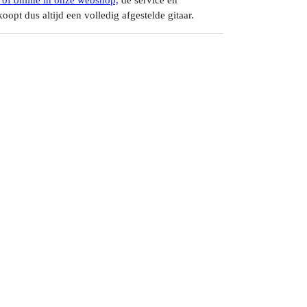
 of online in onze webshop,
de service en
oopt dus altijd een volledig afgestelde gitaar.