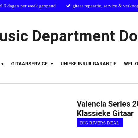
el 6 dagen per week geopend
gitaar reparatie, service & verkoo
usic Department Do
GITAARSERVICE
UNIEKE INRUILGARANTIE
WEL O
Valencia Series 
Klassieke Gitaar
BIG RIVERS DEAL