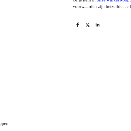
Of je hem in
onze winkel koopt
voorwaarden zijn hetzelfde. Je k
D
D
S
E
E
H
L
E
A
E
L
R
N
E
d
oppen