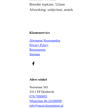
Breedte topkam: 52mm
Afwerking: satijn/mat, antiek
Klantenservice
Algemene Voorwaarden
Privacy Policy
Retourneren
Sitemap
D
E
L
E
Adres winkel
N
Voorstraat 341
3311 EP Dordrecht
078-7990005
WhatsApp 06-24186098
info@musicdepartment.nl