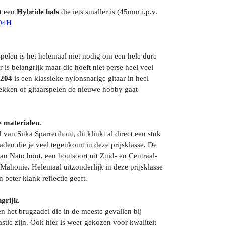
et een
Hybride hals
die iets smaller is (45mm i.p.v.
204H
spelen is het helemaal niet nodig om een hele dure
r is belangrijk maar die hoeft niet perse heel veel
C204
is een klassieke nylonsnarige gitaar in heel
ekken of gitaarspelen de nieuwe hobby gaat
 materialen.
van Sitka Sparrenhout, dit klinkt al direct een stuk
den die je veel tegenkomt in deze prijsklasse. De
van Nato hout, een houtsoort uit Zuid- en Centraal-
Mahonie. Helemaal uitzonderlijk in deze prijsklasse
 beter klank reflectie geeft.
ngrijk.
 het brugzadel die in de meeste gevallen bij
tic zijn. Ook hier is weer gekozen voor kwaliteit