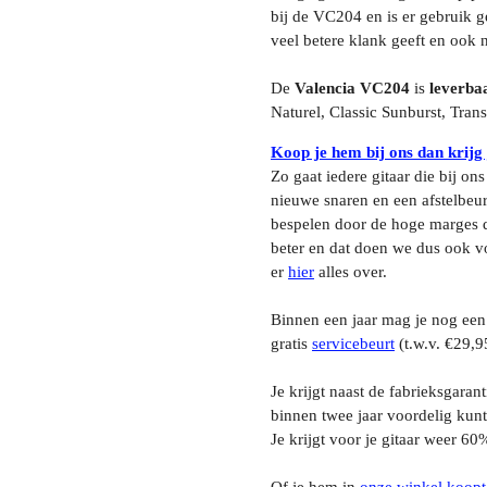
bij de VC204 en is er gebruik 
veel betere klank geeft en ook
De
Valencia VC204
is
leverbaa
Naturel, Classic Sunburst, Tra
Koop je hem bij ons dan krijg
Zo gaat iedere gitaar die bij on
nieuwe snaren en een afstelbeurt
bespelen door de hoge marges d
beter en dat doen we dus ook vo
er
hier
alles over.
Binnen een jaar mag je nog een
gratis
servicebeurt
(t.w.v. €29,9
Je krijgt naast de fabrieksgaran
binnen twee jaar voordelig kunt
Je krijgt voor je gitaar weer 60