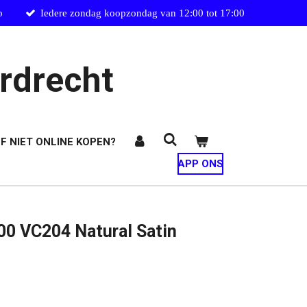
p
Iedere zondag koopzondag van 12:00 tot 17:00
rdrecht
F NIET ONLINE KOPEN?
APP ONS
200 VC204 Natural Satin