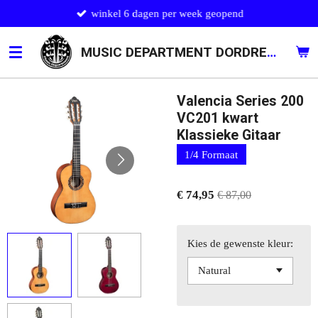
winkel 6 dagen per week geopend
Ga
direct
naar
MUSIC DEPARTMENT DORDRECHT
de
hoofdinhoud
Valencia Series 200
VC201 kwart
Klassieke Gitaar
1/4 Formaat
€ 74,95
€ 87,00
Kies de gewenste kleur: