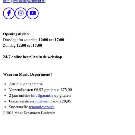
info@musicdepartment.nl
F
I
Y
A
N
O
C
S
U
E
T
T
Openingstijden:
B
A
U
Dinsdag t/m zaterdag
10:00 tot 17:00
O
G
B
Zondag
12:00 tot 17:00
O
R
E
K
A
24/7 online bestellen in de webshop
M
Waarom Music Department?
Altijd 2 jaar garantie
Verzendkosten €6,95 gratis v.a. €75,00
2 jaar unieke
inruilgarantie
op gitaren
Gratis eerste
servicebeurt
t.w.v. €29,95
Supersnelle
reparatieservice
© 2026 Music Department Dordrecht