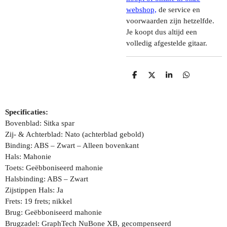
webshop,
de service en
voorwaarden zijn hetzelfde.
Je koopt dus altijd een
volledig afgestelde gitaar.
D
D
S
D
E
E
H
E
L
E
A
L
E
L
R
E
N
E
N
Specificaties:
Bovenblad: Sitka spar
Zij- & Achterblad: Nato (achterblad gebold)
Binding: ABS – Zwart – Alleen bovenkant
Hals: Mahonie
Toets: Geëbboniseerd mahonie
Halsbinding: ABS – Zwart
Zijstippen Hals: Ja
Frets: 19 frets; nikkel
Brug: Geëbboniseerd mahonie
Brugzadel: GraphTech NuBone XB, gecompenseerd