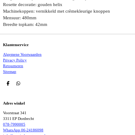
Rosette decoratie: gouden helix
Machinekoppen: vernikkeld met crèmekleurige knoppen
Mensuur: 480mm
Breedte topkam: 42mm
Klantenservice
Algemene Voorwaarden
Privacy Policy
Retourneren
Sitemap
D
D
E
E
L
L
E
E
Adres winkel
N
N
Voorstraat 341
3311 EP Dordrecht
078-7990005
WhatsApp 06-24186098