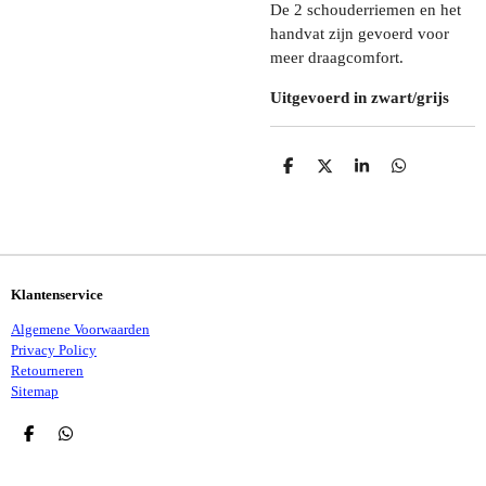
De 2 schouderriemen en het
handvat zijn gevoerd voor
meer draagcomfort.
Uitgevoerd in zwart/grijs
D
D
S
D
E
E
H
E
L
E
A
L
E
L
R
E
N
E
N
Klantenservice
Algemene Voorwaarden
Privacy Policy
Retourneren
Sitemap
D
D
E
E
L
L