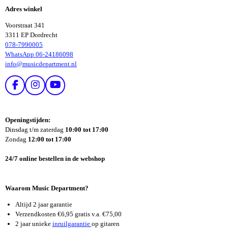
E
E
Adres winkel
N
N
Voorstraat 341
3311 EP Dordrecht
078-7990005
WhatsApp 06-24186098
info@musicdepartment.nl
F
I
Y
A
N
O
C
S
U
E
T
T
Openingstijden:
B
A
U
Dinsdag t/m zaterdag
10:00 tot 17:00
O
G
B
Zondag
12:00 tot 17:00
O
R
E
K
A
24/7 online bestellen in de webshop
M
Waarom Music Department?
Altijd 2 jaar garantie
Verzendkosten €6,95 gratis v.a. €75,00
2 jaar unieke
inruilgarantie
op gitaren