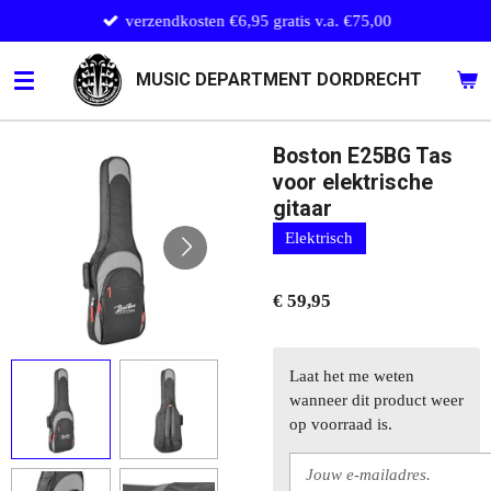
verzendkosten €6,95 gratis v.a. €75,00
Ga
direct
naar
MUSIC DEPARTMENT DORDRECHT
de
hoofdinhoud
Boston E25BG Tas
voor elektrische
gitaar
Elektrisch
€ 59,95
Laat het me weten
wanneer dit product weer
op voorraad is.