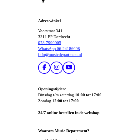
D
E
L
E
Adres winkel
N
Voorstraat 341
3311 EP Dordrecht
078-7990005
WhatsApp 06-24186098
info@musicdepartment.nl
F
I
Y
A
N
O
C
S
U
E
T
T
Openingstijden:
B
A
U
Dinsdag t/m zaterdag
10:00 tot 17:00
O
G
B
Zondag
12:00 tot 17:00
O
R
E
K
A
24/7 online bestellen in de webshop
M
Waarom Music Department?