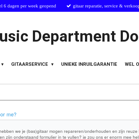
el 6 dagen per week geopend
gitaar reparatie, service & verkoo
usic Department Do
GITAARSERVICE
UNIEKE INRUILGARANTIE
WEL O