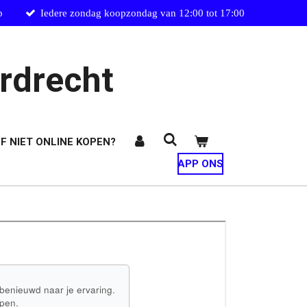
p
Iedere zondag koopzondag van 12:00 tot 17:00
rdrecht
F NIET ONLINE KOPEN?
APP ONS