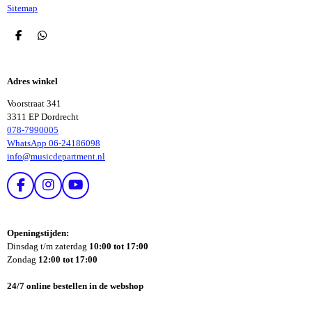
Sitemap
D
D
E
E
L
L
E
E
Adres winkel
N
N
Voorstraat 341
3311 EP Dordrecht
078-7990005
WhatsApp 06-24186098
info@musicdepartment.nl
F
I
Y
A
N
O
C
S
U
E
T
T
Openingstijden:
B
A
U
Dinsdag t/m zaterdag
10:00 tot 17:00
O
G
B
Zondag
12:00 tot 17:00
O
R
E
K
A
24/7 online bestellen in de webshop
M