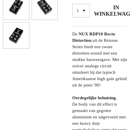
IN
WINKELWA
De
NUX RDP10 Recto
Distortion
uit de Reissue
Series
biedt een zware
distortion-sound met een
strakke basweergave. Met zijn
zuiver analoge circuit
simuleert hij dat typisch
Amerikaanse high gain geluid
uit de jaren '90!
Oerdegelijke behuizing.
De body van dit effect is
gemaakt van gegoten
aluminium en uitgevoerd met
een heavy duty
voetschakelaar, gemaakt voor