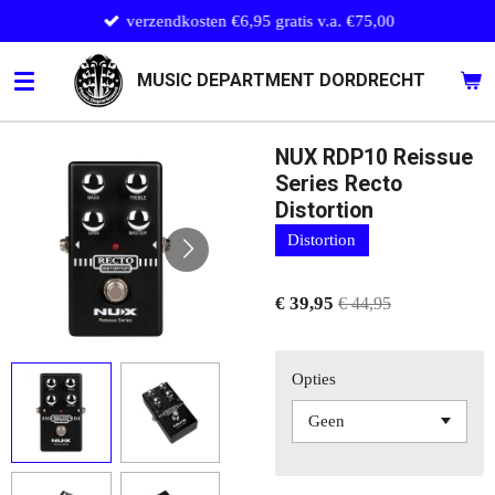
verzendkosten €6,95 gratis v.a. €75,00
Ga
direct
naar
MUSIC DEPARTMENT DORDRECHT
de
hoofdinhoud
NUX RDP10 Reissue
Series Recto
Distortion
Distortion
€ 39,95
€ 44,95
Opties