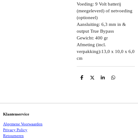
Voeding: 9 Volt batterij
(meegeleverd) of netvoeding
(optioneel)
Aansluiting: 6,3 mm in &
output True Bypass
Gewicht: 400 gr
Afmeting
(incl.
verpakking)
:13,0 x 10,0 x 6,0
cm
D
D
S
D
E
E
H
E
L
E
A
L
E
L
R
E
N
E
N
Klantenservice
Algemene Voorwaarden
Privacy Policy
Retourneren