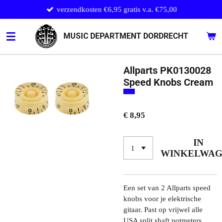
verzendkosten €6,95 gratis v.a. €75,00
Ga
direct
naar
MUSIC DEPARTMENT DORDRECHT
de
hoofdinhoud
Allparts PK0130028
Speed Knobs Cream
€ 8,95
IN
WINKELWA
Een set van 2 Allparts speed
knobs voor je elektrische
gitaar. Past op vrijwel alle
USA split shaft potmeters.