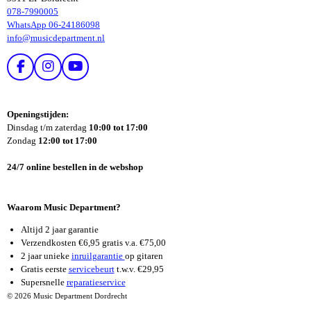
078-7990005
WhatsApp 06-24186098
info@musicdepartment.nl
F
I
Y
A
N
O
C
S
U
E
T
T
Openingstijden:
B
A
U
Dinsdag t/m zaterdag
10:00 tot 17:00
O
G
B
Zondag
12:00 tot 17:00
O
R
E
K
A
24/7 online bestellen in de webshop
M
Waarom Music Department?
Altijd 2 jaar garantie
Verzendkosten €6,95 gratis v.a. €75,00
2 jaar unieke
inruilgarantie
op gitaren
Gratis eerste
servicebeurt
t.w.v. €29,95
Supersnelle
reparatieservice
© 2026 Music Department Dordrecht