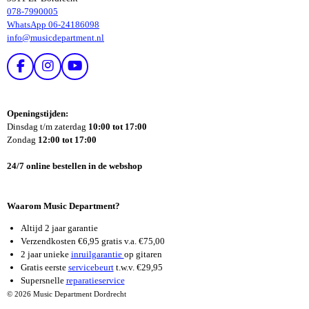
078-7990005
WhatsApp 06-24186098
info@musicdepartment.nl
F
I
Y
A
N
O
C
S
U
E
T
T
Openingstijden:
B
A
U
Dinsdag t/m zaterdag
10:00 tot 17:00
O
G
B
Zondag
12:00 tot 17:00
O
R
E
K
A
24/7 online bestellen in de webshop
M
Waarom Music Department?
Altijd 2 jaar garantie
Verzendkosten €6,95 gratis v.a. €75,00
2 jaar unieke
inruilgarantie
op gitaren
Gratis eerste
servicebeurt
t.w.v. €29,95
Supersnelle
reparatieservice
© 2026 Music Department Dordrecht