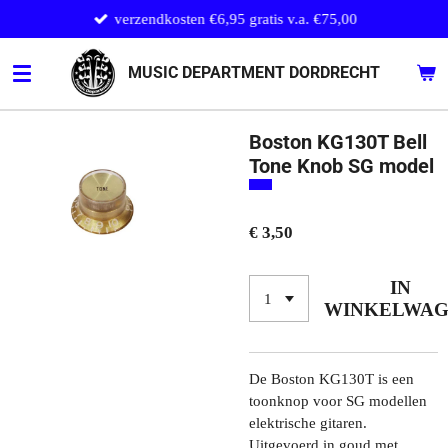
verzendkosten €6,95 gratis v.a. €75,00
Ga
direct
naar
MUSIC DEPARTMENT DORDRECHT
de
hoofdinhoud
Boston KG130T Bell
Tone Knob SG model
€ 3,50
IN
WINKELWA
De Boston KG130T is een
toonknop voor SG modellen
elektrische gitaren.
Uitgevoerd in goud met