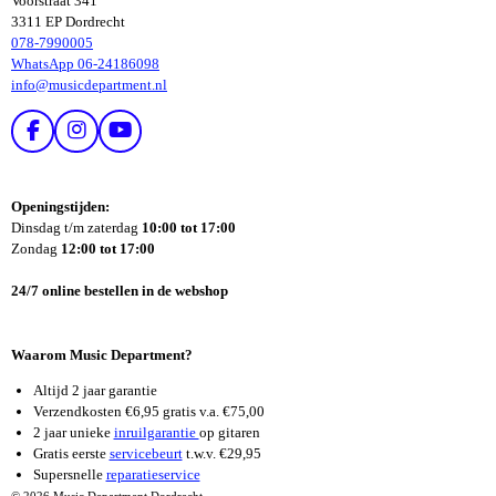
Voorstraat 341
3311 EP Dordrecht
078-7990005
WhatsApp 06-24186098
info@musicdepartment.nl
F
I
Y
A
N
O
C
S
U
E
T
T
Openingstijden:
B
A
U
Dinsdag t/m zaterdag
10:00 tot 17:00
O
G
B
Zondag
12:00 tot 17:00
O
R
E
K
A
24/7 online bestellen in de webshop
M
Waarom Music Department?
Altijd 2 jaar garantie
Verzendkosten €6,95 gratis v.a. €75,00
2 jaar unieke
inruilgarantie
op gitaren
Gratis eerste
servicebeurt
t.w.v. €29,95
Supersnelle
reparatieservice