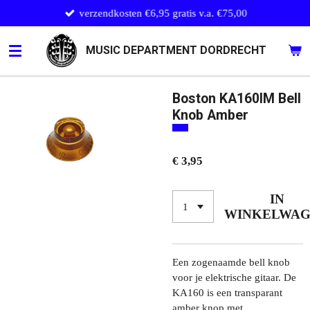
verzendkosten €6,95 gratis v.a. €75,00
Ga
direct
naar
MUSIC DEPARTMENT DORDRECHT
de
hoofdinhoud
Boston KA160IM Bell
Knob Amber
€ 3,95
IN
WINKELWA
Een zogenaamde bell knob
voor je elektrische gitaar. De
KA160 is een transparant
amber knop met