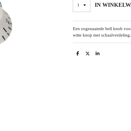
IN WINKEL
Een zogenaamde bell knob voor 
witte knop met schaalverdeling.
D
D
S
E
E
H
L
E
A
E
L
R
N
E