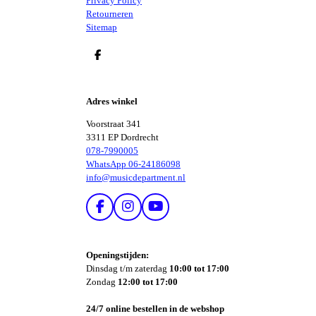
Privacy Policy
Retourneren
Sitemap
D
E
L
E
Adres winkel
N
Voorstraat 341
3311 EP Dordrecht
078-7990005
WhatsApp 06-24186098
info@musicdepartment.nl
F
I
Y
A
N
O
C
S
U
E
T
T
Openingstijden:
B
A
U
Dinsdag t/m zaterdag
10:00 tot 17:00
O
G
B
Zondag
12:00 tot 17:00
O
R
E
K
A
24/7 online bestellen in de webshop
M