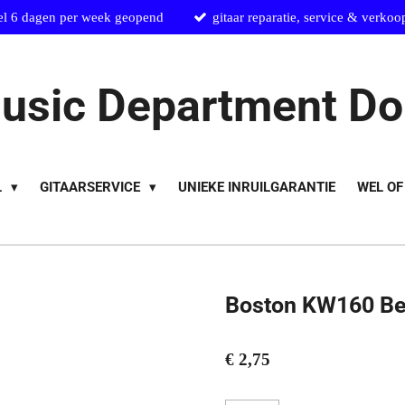
el 6 dagen per week geopend
gitaar reparatie, service & verkoo
usic Department Do
L
GITAARSERVICE
UNIEKE INRUILGARANTIE
WEL OF
Boston KW160 Be
€ 2,75