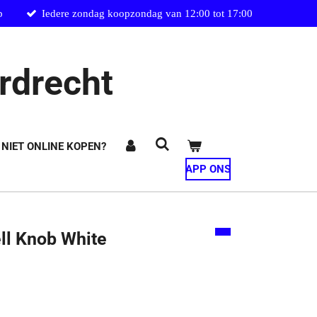
p
Iedere zondag koopzondag van 12:00 tot 17:00
rdrecht
 NIET ONLINE KOPEN?
APP ONS
ll Knob White