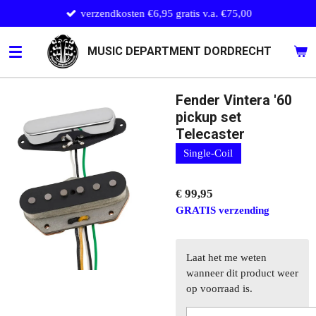
verzendkosten €6,95 gratis v.a. €75,00
Ga
direct
naar
MUSIC DEPARTMENT DORDRECHT
de
hoofdinhoud
Fender Vintera '60
pickup set
Telecaster
Single-Coil
€ 99,95
GRATIS verzending
Laat het me weten
wanneer dit product weer
op voorraad is.