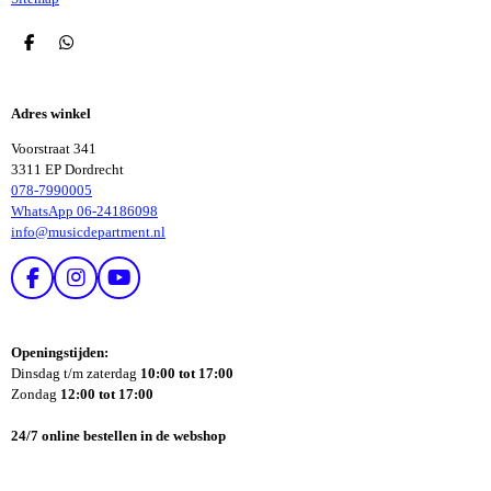
D
D
E
E
L
L
E
E
Adres winkel
N
N
Voorstraat 341
3311 EP Dordrecht
078-7990005
WhatsApp 06-24186098
info@musicdepartment.nl
F
I
Y
A
N
O
C
S
U
E
T
T
Openingstijden:
B
A
U
Dinsdag t/m zaterdag
10:00 tot 17:00
O
G
B
Zondag
12:00 tot 17:00
O
R
E
K
A
24/7 online bestellen in de webshop
M