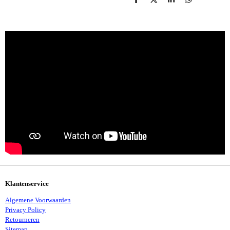
D
D
S
D
E
E
H
E
L
E
A
L
E
L
R
E
N
E
N
Klantenservice
Algemene Voorwaarden
Privacy Policy
Retourneren
Sitemap