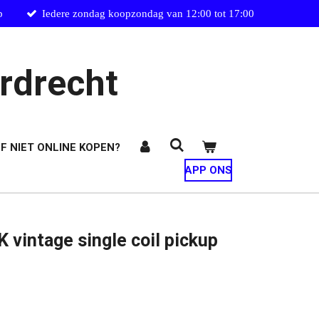
p
Iedere zondag koopzondag van 12:00 tot 17:00
rdrecht
F NIET ONLINE KOPEN?
APP ONS
vintage single coil pickup