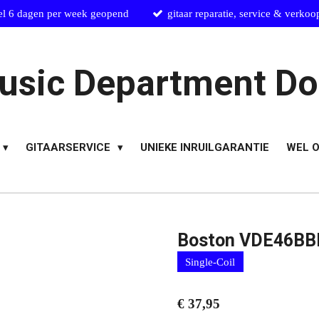
el 6 dagen per week geopend
gitaar reparatie, service & verkoo
usic Department Do
GITAARSERVICE
UNIEKE INRUILGARANTIE
WEL O
Boston VDE46BBK 
Single-Coil
€ 37,95