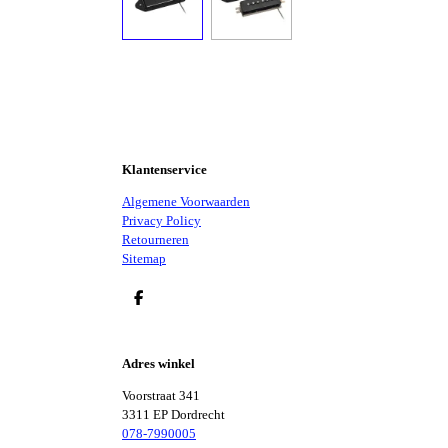
Klantenservice
Algemene Voorwaarden
Privacy Policy
Retourneren
Sitemap
D
E
L
E
Adres winkel
N
Voorstraat 341
3311 EP Dordrecht
078-7990005