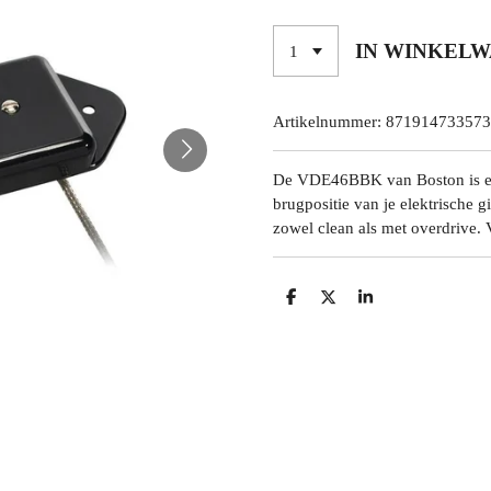
IN WINKEL
Artikelnummer:
871914733573
De VDE46BBK van Boston is een
brugpositie van je elektrische g
zowel clean als met overdrive. 
D
D
S
E
E
H
L
E
A
E
L
R
N
E