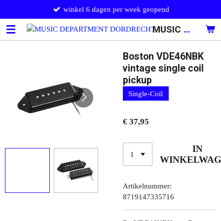
winkel 6 dagen per week geopend
Ga
direct
MUSIC DEPARTMENT DORDRECHT
naar
de
hoofdinhoud
Boston VDE46NBK
vintage single coil
pickup
Single-Coil
€ 37,95
IN
WINKELWA
Artikelnummer:
8719147335716