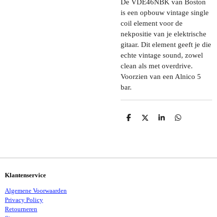
De VDE46NBK van Boston
is een opbouw vintage single
coil element voor de
nekpositie van je elektrische
gitaar. Dit element geeft je die
echte vintage sound, zowel
clean als met overdrive.
Voorzien van een Alnico 5
bar.
D
D
S
D
E
E
H
E
L
E
A
L
E
L
R
E
N
E
N
Klantenservice
Algemene Voorwaarden
Privacy Policy
Retourneren