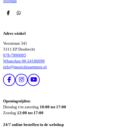
Sitemap
D
D
E
E
L
L
E
E
Adres winkel
N
N
Voorstraat 341
3311 EP Dordrecht
078-7990005
WhatsApp 06-24186098
info@musicdepartment.nl
F
I
Y
A
N
O
C
S
U
E
T
T
Openingstijden:
B
A
U
Dinsdag t/m zaterdag
10:00 tot 17:00
O
G
B
Zondag
12:00 tot 17:00
O
R
E
K
A
24/7 online bestellen in de webshop
M