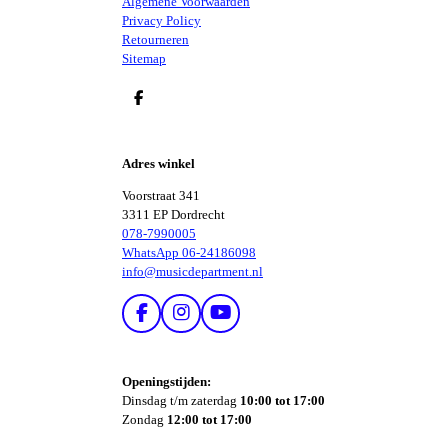
Algemene Voorwaarden
Privacy Policy
Retourneren
Sitemap
D
E
L
E
Adres winkel
N
Voorstraat 341
3311 EP Dordrecht
078-7990005
WhatsApp 06-24186098
info@musicdepartment.nl
F
I
Y
A
N
O
C
S
U
E
T
T
Openingstijden:
B
A
U
Dinsdag t/m zaterdag
10:00 tot 17:00
O
G
B
Zondag
12:00 tot 17:00
O
R
E
K
A