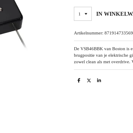
IN WINKEL
Artikelnummer:
871914733569
De VSB46BBK van Boston is een
brugpositie van je elektrische g
zowel clean als met overdrive. 
D
D
S
E
E
H
L
E
A
E
L
R
N
E