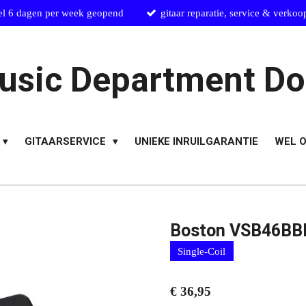
el 6 dagen per week geopend
gitaar reparatie, service & verkoo
usic Department Do
GITAARSERVICE
UNIEKE INRUILGARANTIE
WEL O
Boston VSB46BBK 
Single-Coil
€ 36,95