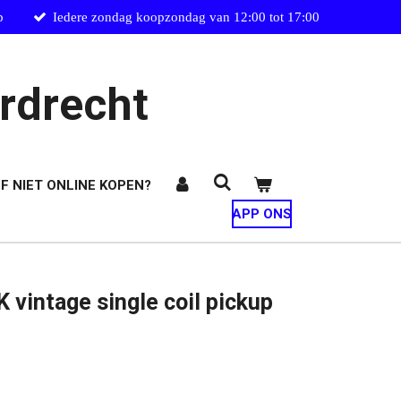
p
Iedere zondag koopzondag van 12:00 tot 17:00
rdrecht
F NIET ONLINE KOPEN?
APP ONS
vintage single coil pickup