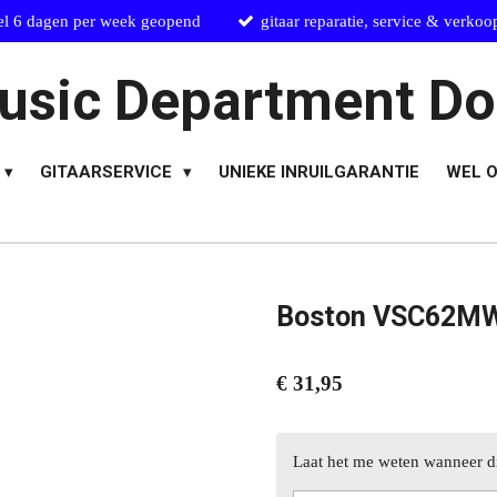
el 6 dagen per week geopend
gitaar reparatie, service & verkoo
usic Department Do
GITAARSERVICE
UNIEKE INRUILGARANTIE
WEL O
Boston VSC62MWH
€ 31,95
Laat het me weten wanneer di