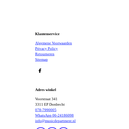
Klantenservice
Algemene Voorwaarden
Privacy Policy
Retourneren
Sitemap
D
E
L
E
Adres winkel
N
Voorstraat 341
3311 EP Dordrecht
078-7990005
WhatsApp 06-24186098
info@musicdepartment.nl