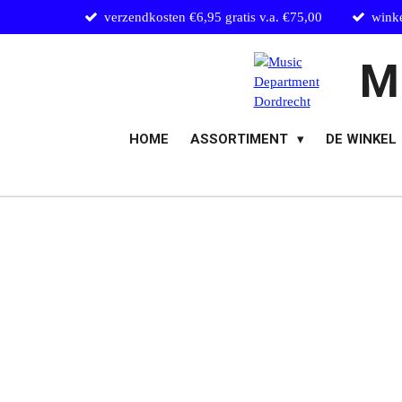
verzendkosten €6,95 gratis v.a. €75,00
wink
Ga
direct
naar
M
de
hoofdinhoud
HOME
ASSORTIMENT
DE WINKEL