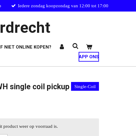
p
Iedere zondag koopzondag van 12:00 tot 17:00
rdrecht
F NIET ONLINE KOPEN?
APP ONS
 single coil pickup
Single-Coil
t product weer op voorraad is.