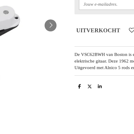
UITVERKOCHT
De VSC62BWH van Boston is een 
elektrische gitaar. Deze 1962 mo
Uitgevoerd met Alnico 5 rods 
D
D
S
E
E
H
L
E
A
E
L
R
N
E