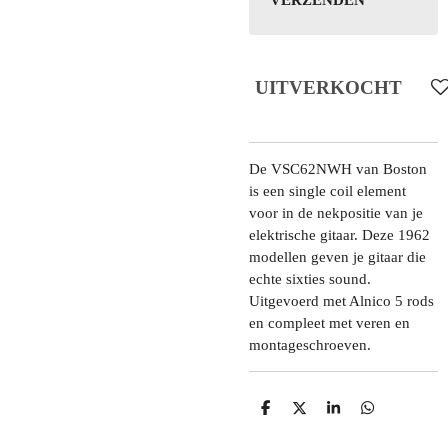
VERZENDEN
UITVERKOCHT
De VSC62NWH van Boston
is een single coil element
voor in de nekpositie van je
elektrische gitaar. Deze 1962
modellen geven je gitaar die
echte sixties sound.
Uitgevoerd met Alnico 5 rods
en compleet met veren en
montageschroeven.
D
D
S
D
E
E
H
E
L
E
A
L