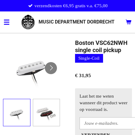
verzendkosten €6,95 gratis v.a. €75,00
Ga
direct
naar
MUSIC DEPARTMENT DORDRECHT
de
hoofdinhoud
Boston VSC62NWH
single coil pickup
Single-Coil
€ 31,95
Laat het me weten
wanneer dit product weer
op voorraad is.