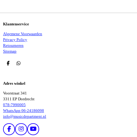
E
L
R
E
N
E
N
Klantenservice
Algemene Voorwaarden
Privacy Policy
Retourneren
Sitemap
D
D
E
E
L
L
E
E
Adres winkel
N
N
Voorstraat 341
3311 EP Dordrecht
078-7990005
WhatsApp 06-24186098
info@musicdepartment.nl
F
I
Y
A
N
O