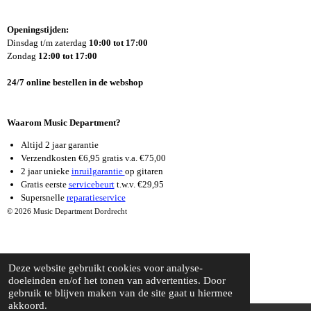
C
S
U
E
T
T
Openingstijden:
B
A
U
Dinsdag t/m zaterdag
10:00 tot 17:00
O
G
B
Zondag
12:00 tot 17:00
O
R
E
K
A
24/7 online bestellen in de webshop
M
Waarom Music Department?
Altijd 2 jaar garantie
Verzendkosten €6,95 gratis v.a. €75,00
2 jaar unieke
inruilgarantie
op gitaren
Gratis eerste
servicebeurt
t.w.v. €29,95
Supersnelle
reparatieservice
© 2026 Music Department Dordrecht
Deze website gebruikt cookies voor analyse-
doeleinden en/of het tonen van advertenties. Door
gebruik te blijven maken van de site gaat u hiermee
akkoord.