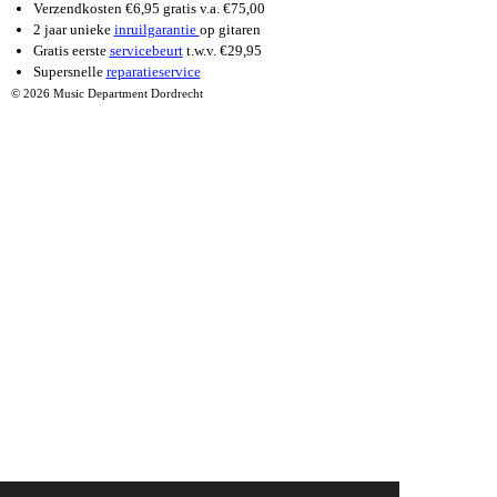
Verzendkosten €6,95 gratis v.a. €75,00
2 jaar unieke
inruilgarantie
op gitaren
Gratis eerste
servicebeurt
t.w.v. €29,95
Supersnelle
reparatieservice
© 2026 Music Department Dordrecht