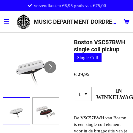
verzendkosten €6,95 gratis v.a. €75,00
Ga
direct
naar
MUSIC DEPARTMENT DORDRECHT
de
hoofdinhoud
Boston VSC57BWH
single coil pickup
Single-Coil
€ 29,95
IN
WINKELWA
De VSC57BWH van Boston
is een single coil element
voor in de brugpositie van je