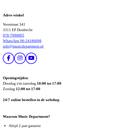
E
E
L
L
E
E
Adres winkel
N
N
Voorstraat 341
3311 EP Dordrecht
078-7990005
WhatsApp 06-24186098
info@musicdepartment.nl
F
I
Y
A
N
O
C
S
U
E
T
T
Openingstijden:
B
A
U
Dinsdag t/m zaterdag
10:00 tot 17:00
O
G
B
Zondag
12:00 tot 17:00
O
R
E
K
A
24/7 online bestellen in de webshop
M
Waarom Music Department?
Altijd 2 jaar garantie