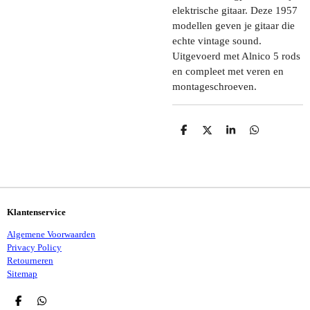
elektrische gitaar. Deze 1957
modellen geven je gitaar die
echte vintage sound.
Uitgevoerd met Alnico 5 rods
en compleet met veren en
montageschroeven.
D
D
S
D
E
E
H
E
L
E
A
L
E
L
R
E
N
E
N
Klantenservice
Algemene Voorwaarden
Privacy Policy
Retourneren
Sitemap
D
D