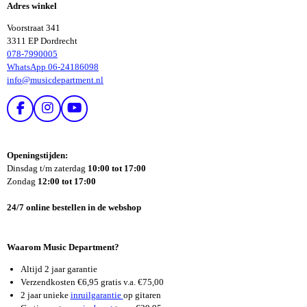
Adres winkel
N
N
Voorstraat 341
3311 EP Dordrecht
078-7990005
WhatsApp 06-24186098
info@musicdepartment.nl
F
I
Y
A
N
O
C
S
U
E
T
T
Openingstijden:
B
A
U
Dinsdag t/m zaterdag
10:00 tot 17:00
O
G
B
Zondag
12:00 tot 17:00
O
R
E
K
A
24/7 online bestellen in de webshop
M
Waarom Music Department?
Altijd 2 jaar garantie
Verzendkosten €6,95 gratis v.a. €75,00
2 jaar unieke
inruilgarantie
op gitaren