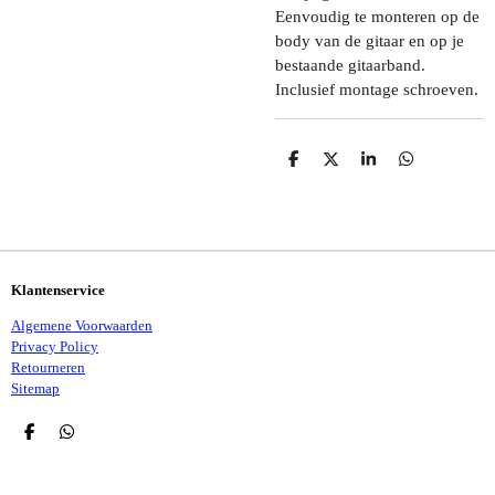
Eenvoudig te monteren op de
body van de gitaar en op je
bestaande gitaarband.
Inclusief montage schroeven.
D
D
S
D
E
E
H
E
L
E
A
L
E
L
R
E
N
E
N
Klantenservice
Algemene Voorwaarden
Privacy Policy
Retourneren
Sitemap
D
D
E
E
L
L
E
E