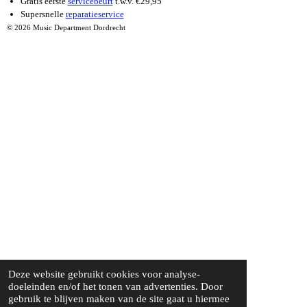
Gratis eerste
servicebeurt
t.w.v. €29,95
Supersnelle
reparatieservice
© 2026 Music Department Dordrecht
Deze website gebruikt cookies voor analyse-
doeleinden en/of het tonen van advertenties. Door
gebruik te blijven maken van de site gaat u hiermee