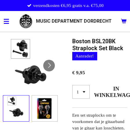
verzendkosten €6,95 gratis v.a. €75,00
Ga
direct
naar
MUSIC DEPARTMENT DORDRECHT
de
hoofdinhoud
Boston BSL20BK
Straplock Set Black
Aanrader!
€ 9,95
IN
WINKELWA
Een set straplocks om te
voorkomen dat je gitaarband
van je gitaar kan losschieten.