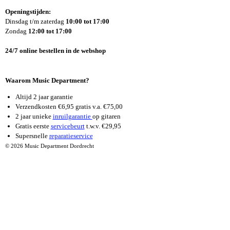
E
T
T
Openingstijden:
B
A
U
Dinsdag t/m zaterdag
10:00 tot 17:00
O
G
B
Zondag
12:00 tot 17:00
O
R
E
K
A
24/7 online bestellen in de webshop
M
Waarom Music Department?
Altijd 2 jaar garantie
Verzendkosten €6,95 gratis v.a. €75,00
2 jaar unieke
inruilgarantie
op gitaren
Gratis eerste
servicebeurt
t.w.v. €29,95
Supersnelle
reparatieservice
© 2026 Music Department Dordrecht