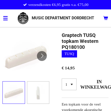
verzendkosten €6,95 gratis v.a. €75,00
Ga
direct
naar
MUSIC DEPARTMENT DORDRECHT
de
hoofdinhoud
Graptech TUSQ
topkam Western
PQ180100
TUSQ
€ 14,95
IN
WINKELWA
Een topkam voor de veel
voorkomende akoestische