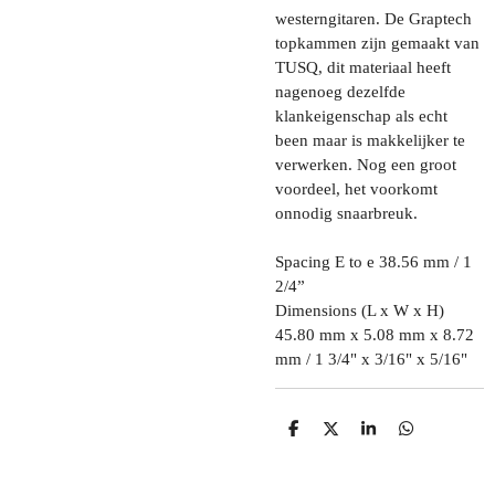
westerngitaren. De Graptech
topkammen zijn gemaakt van
TUSQ, dit materiaal heeft
nagenoeg dezelfde
klankeigenschap als echt
been maar is makkelijker te
verwerken. Nog een groot
voordeel, het voorkomt
onnodig snaarbreuk.
Spacing E to e 38.56 mm / 1
2/4”
Dimensions (L x W x H)
45.80 mm x 5.08 mm x 8.72
mm / 1 3/4" x 3/16" x 5/16"
D
D
S
D
E
E
H
E
L
E
A
L
E
L
R
E