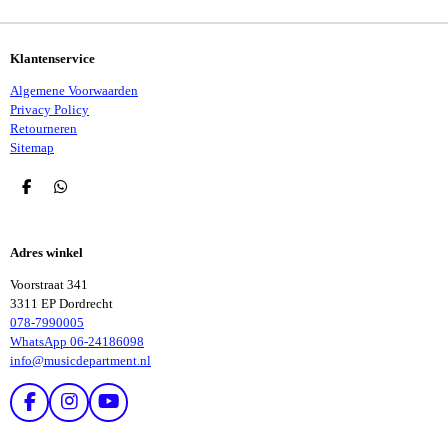
N
E
N
Klantenservice
Algemene Voorwaarden
Privacy Policy
Retourneren
Sitemap
D
D
E
E
L
L
E
E
Adres winkel
N
N
Voorstraat 341
3311 EP Dordrecht
078-7990005
WhatsApp 06-24186098
info@musicdepartment.nl
F
I
Y
A
N
O
C
S
U