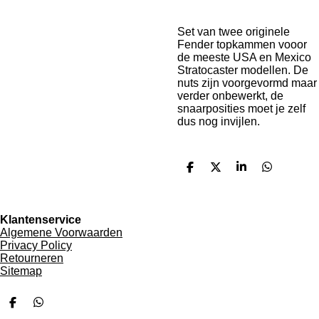
Set van twee originele
Fender topkammen vooor
de meeste USA en Mexico
Stratocaster modellen. De
nuts zijn voorgevormd maar
verder onbewerkt, de
snaarposities moet je zelf
dus nog invijlen.
D
D
S
D
e
e
h
e
l
e
a
l
e
l
r
e
n
e
n
Klantenservice
Algemene Voorwaarden
Privacy Policy
Retourneren
Sitemap
D
D
e
e