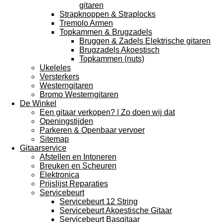
gitaren
Strapknoppen & Straplocks
Tremolo Armen
Topkammen & Brugzadels
Bruggen & Zadels Elektrische gitaren
Brugzadels Akoestisch
Topkammen (nuts)
Ukeleles
Versterkers
Westerngitaren
Bromo Westerngitaren
De Winkel
Een gitaar verkopen? | Zo doen wij dat
Openingstijden
Parkeren & Openbaar vervoer
Sitemap
Gitaarservice
Afstellen en Intoneren
Breuken en Scheuren
Elektronica
Prijslijst Reparaties
Servicebeurt
Servicebeurt 12 String
Servicebeurt Akoestische Gitaar
Servicebeurt Basgitaar