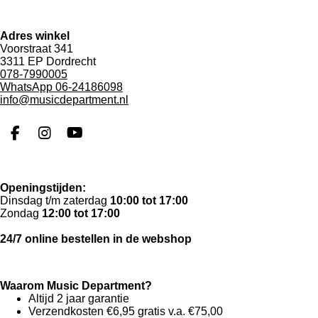
l
l
e
e
n
n
Adres winkel
Voorstraat 341
3311 EP Dordrecht
078-7990005
WhatsApp 06-24186098
info@musicdepartment.nl
F
I
Y
a
n
o
c
s
u
e
t
T
Openingstijden:
b
a
u
Dinsdag t/m zaterdag
10:00 tot 17:00
o
g
b
Zondag
12:00 tot 17:00
o
r
e
k
a
24/7 online bestellen in de webshop
m
Waarom Music Department?
Altijd 2 jaar garantie
Verzendkosten €6,95 gratis v.a. €75,00