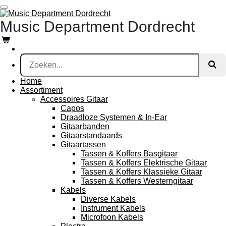
Ga
direct
Music Department Dordrecht
naar
de
hoofdinhoud
Home
Assortiment
Accessoires Gitaar
Capos
Draadloze Systemen & In-Ear
Gitaarbanden
Gitaarstandaards
Gitaartassen
Tassen & Koffers Basgitaar
Tassen & Koffers Elektrische Gitaar
Tassen & Koffers Klassieke Gitaar
Tassen & Koffers Westerngitaar
Kabels
Diverse Kabels
Instrument Kabels
Microfoon Kabels