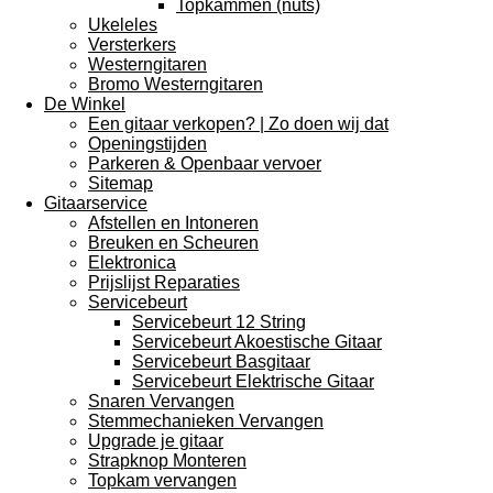
Topkammen (nuts)
Ukeleles
Versterkers
Westerngitaren
Bromo Westerngitaren
De Winkel
Een gitaar verkopen? | Zo doen wij dat
Openingstijden
Parkeren & Openbaar vervoer
Sitemap
Gitaarservice
Afstellen en Intoneren
Breuken en Scheuren
Elektronica
Prijslijst Reparaties
Servicebeurt
Servicebeurt 12 String
Servicebeurt Akoestische Gitaar
Servicebeurt Basgitaar
Servicebeurt Elektrische Gitaar
Snaren Vervangen
Stemmechanieken Vervangen
Upgrade je gitaar
Strapknop Monteren
Topkam vervangen