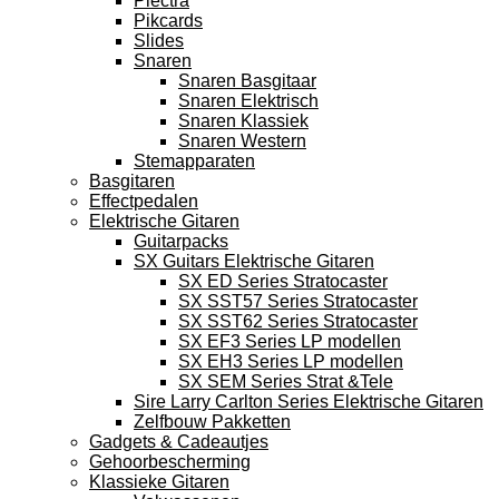
Plectra
Pikcards
Slides
Snaren
Snaren Basgitaar
Snaren Elektrisch
Snaren Klassiek
Snaren Western
Stemapparaten
Basgitaren
Effectpedalen
Elektrische Gitaren
Guitarpacks
SX Guitars Elektrische Gitaren
SX ED Series Stratocaster
SX SST57 Series Stratocaster
SX SST62 Series Stratocaster
SX EF3 Series LP modellen
SX EH3 Series LP modellen
SX SEM Series Strat &Tele
Sire Larry Carlton Series Elektrische Gitaren
Zelfbouw Pakketten
Gadgets & Cadeautjes
Gehoorbescherming
Klassieke Gitaren