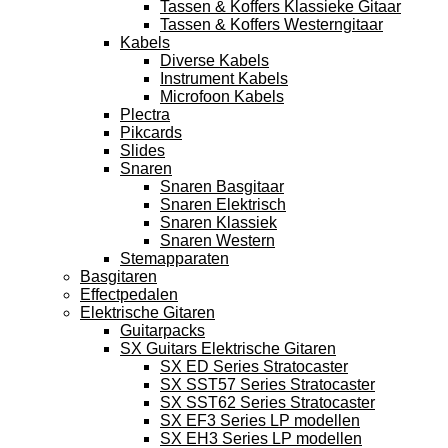
Tassen & Koffers Klassieke Gitaar
Tassen & Koffers Westerngitaar
Kabels
Diverse Kabels
Instrument Kabels
Microfoon Kabels
Plectra
Pikcards
Slides
Snaren
Snaren Basgitaar
Snaren Elektrisch
Snaren Klassiek
Snaren Western
Stemapparaten
Basgitaren
Effectpedalen
Elektrische Gitaren
Guitarpacks
SX Guitars Elektrische Gitaren
SX ED Series Stratocaster
SX SST57 Series Stratocaster
SX SST62 Series Stratocaster
SX EF3 Series LP modellen
SX EH3 Series LP modellen