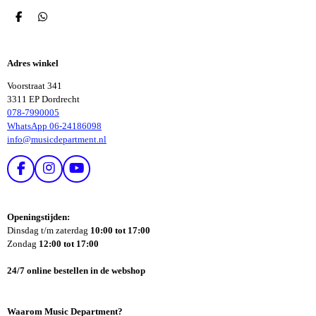
D
D
E
E
L
L
E
E
Adres winkel
N
N
Voorstraat 341
3311 EP Dordrecht
078-7990005
WhatsApp 06-24186098
info@musicdepartment.nl
F
I
Y
A
N
O
C
S
U
E
T
T
Openingstijden:
B
A
U
Dinsdag t/m zaterdag
10:00 tot 17:00
O
G
B
Zondag
12:00 tot 17:00
O
R
E
K
A
24/7 online bestellen in de webshop
M
Waarom Music Department?