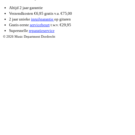
Altijd 2 jaar garantie
Verzendkosten €6,95 gratis v.a. €75,00
2 jaar unieke
inruilgarantie
op gitaren
Gratis eerste
servicebeurt
t.w.v. €29,95
Supersnelle
reparatieservice
© 2026 Music Department Dordrecht