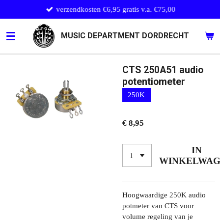
verzendkosten €6,95 gratis v.a. €75,00
Ga
direct
naar
MUSIC DEPARTMENT DORDRECHT
de
hoofdinhoud
CTS 250A51 audio
potentiometer
250K
€ 8,95
IN
WINKELWA
Hoogwaardige 250K audio
potmeter van CTS voor
volume regeling van je