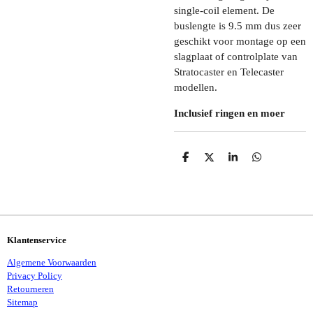
single-coil element. De
buslengte is
9.5 mm dus zeer
geschikt voor montage op een
slagplaat of controlplate van
Stratocaster en Telecaster
modellen.
Inclusief ringen en moer
D
D
S
D
E
E
H
E
L
E
A
L
E
L
R
E
N
E
N
Klantenservice
Algemene Voorwaarden
Privacy Policy
Retourneren
Sitemap