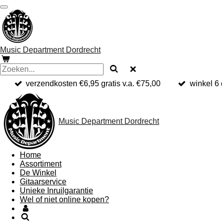
Ga
direct
naar
de
hoofdinhoud
Music Department Dordrecht
verzendkosten €6,95 gratis v.a. €75,00
winkel 6
Music Department Dordrecht
Home
Assortiment
De Winkel
Gitaarservice
Unieke Inruilgarantie
Wel of niet online kopen?