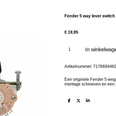
Fender 5 way lever switch
€ 19,95
In winkelwag
Artikelnummer:
717669448
Een originele Fender 5-weg s
montage schroeven en een z
D
D
S
e
e
h
l
e
a
e
l
r