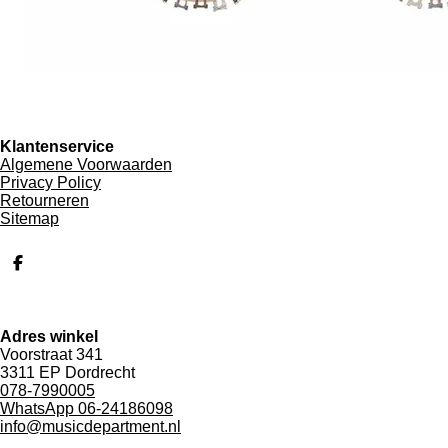
Klantenservice
Algemene Voorwaarden
Privacy Policy
Retourneren
Sitemap
D
e
l
e
n
Adres winkel
Voorstraat 341
3311 EP Dordrecht
078-7990005
WhatsApp 06-24186098
info@musicdepartment.nl