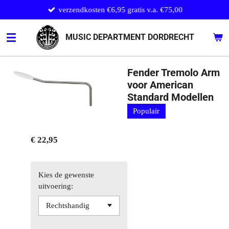
verzendkosten €6,95 gratis v.a. €75,00
Ga
direct
naar
MUSIC DEPARTMENT DORDRECHT
de
hoofdinhoud
Fender Tremolo Arm
voor American
Standard Modellen
Populair
€ 22,95
Kies de gewenste
uitvoering: