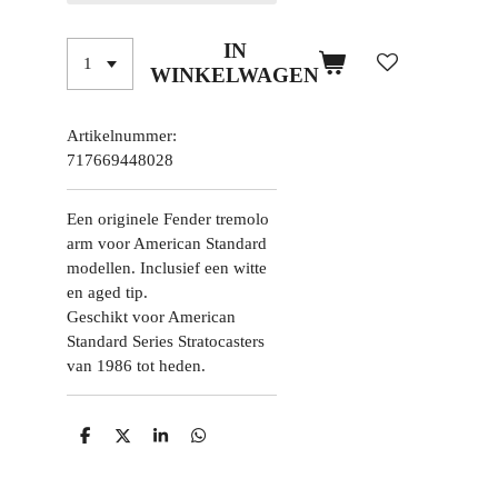
IN
WINKELWAGEN
Artikelnummer:
717669448028
Een originele Fender tremolo
arm voor American Standard
modellen. Inclusief een witte
en aged tip.
Geschikt voor American
Standard Series Stratocasters
van 1986 tot heden.
D
D
S
D
E
E
H
E
L
E
A
L
E
L
R
E