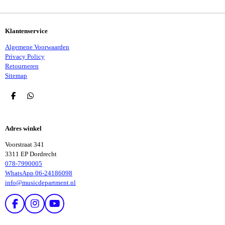
N
E
N
Klantenservice
Algemene Voorwaarden
Privacy Policy
Retourneren
Sitemap
D
D
E
E
L
L
E
E
Adres winkel
N
N
Voorstraat 341
3311 EP Dordrecht
078-7990005
WhatsApp 06-24186098
info@musicdepartment.nl
F
I
Y
A
N
O